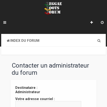
R
INDEX DU FORUM
e
c
h
Contacter un administrateur
e
du forum
r
c
Destinataire :
Administrateur
h
Votre adresse courriel :
e