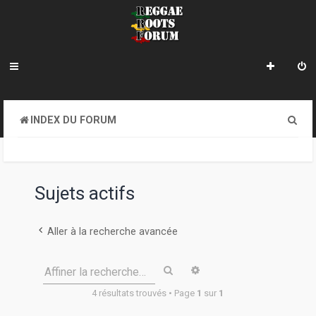
R
INDEX DU FORUM
e
c
h
Sujets actifs
e
r
Aller à la recherche avancée
c
Rechercher
Recherche avancée
Affiner la recherche…
h
4 résultats trouvés • Page
1
sur
1
e