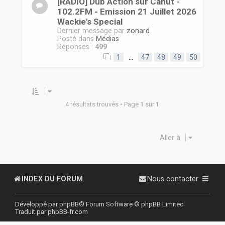
[RADIO] Dub Action sur Canut -
102.2FM - Emission 21 Juillet 2026
Wackie's Special
Dernier message par
zonard
Posté dans
Médias
Réponses :
499
1
…
47
48
49
50
4 résultats trouvés • Page
1
sur
1
Aller à
INDEX DU FORUM
Nous contacter
Développé par
phpBB
® Forum Software © phpBB Limited
Traduit par
phpBB-fr.com