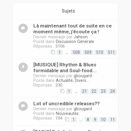
r
Sujets
Là maintenant tout de suite en ce
moment même, j'écoute ça !
Dernier message par
Jahson
Posté dans
Discussion Générale
Réponses :
5106
1
…
508
509
510
511
[MUSIQUE] Rhythm & Blues
formidable and Soul-food...
Dernier message par
gbougard
Posté dans
Actualité, Divers...
Réponses :
230
1
…
21
22
23
24
Lot of uncredible releases??
Dernier message par
gbougard
Posté dans
Nouveautés
Réponses :
104
1
…
8
9
10
11