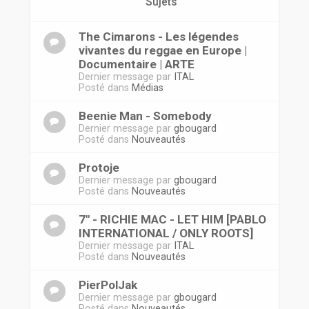
r
Sujets
The Cimarons - Les légendes
vivantes du reggae en Europe |
Documentaire | ARTE
Dernier message par
ITAL
Posté dans
Médias
Beenie Man - Somebody
Dernier message par
gbougard
Posté dans
Nouveautés
Protoje
Dernier message par
gbougard
Posté dans
Nouveautés
7" - RICHIE MAC - LET HIM [PABLO
INTERNATIONAL / ONLY ROOTS]
Dernier message par
ITAL
Posté dans
Nouveautés
PierPolJak
Dernier message par
gbougard
Posté dans
Nouveautés