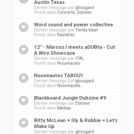
Austin Texas
Dernier message par
gbougard
Posté dans
Concerts, Soirées
Word sound and power collective
Dernier message par
Tenda blast
Posté dans
Rastafari
12'' - Marcus I meets aDUBta - Cut
A Wire Showcase
Dernier message par
ITAL
Posté dans
Nouveautés
Nouveautes TABOU1
Dernier message par
gbougard
Posté dans
Nouveautés
Blackboard Jungle Dubzine #9
Dernier message par
Etienne
Posté dans
Médias
Bitty McLean + Sly & Robbie = Let's
Make Up
Dernier message par
gbougard