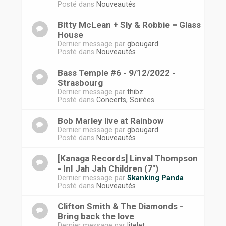
Posté dans
Nouveautés
Bitty McLean + Sly & Robbie = Glass
House
Dernier message par
gbougard
Posté dans
Nouveautés
Bass Temple #6 - 9/12/2022 -
Strasbourg
Dernier message par
thibz
Posté dans
Concerts, Soirées
Bob Marley live at Rainbow
Dernier message par
gbougard
Posté dans
Nouveautés
[Kanaga Records] Linval Thompson
- InI Jah Jah Children (7")
Dernier message par
Skanking Panda
Posté dans
Nouveautés
Clifton Smith & The Diamonds -
Bring back the love
Dernier message par
litelet