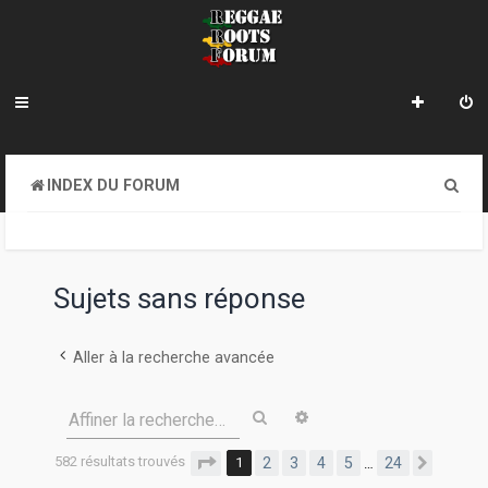
R
INDEX DU FORUM
e
c
h
Sujets sans réponse
e
r
Aller à la recherche avancée
c
Rechercher
Recherche avancée
Affiner la recherche…
h
e
582 résultats trouvés
Page
1
sur
24
1
2
3
4
5
24
…
Suivan