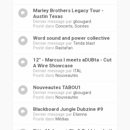
Marley Brothers Legacy Tour -
Austin Texas
Dernier message par
gbougard
Posté dans
Concerts, Soirées
Word sound and power collective
Dernier message par
Tenda blast
Posté dans
Rastafari
12'' - Marcus I meets aDUBta - Cut
A Wire Showcase
Dernier message par
ITAL
Posté dans
Nouveautés
Nouveautes TABOU1
Dernier message par
gbougard
Posté dans
Nouveautés
Blackboard Jungle Dubzine #9
Dernier message par
Etienne
Posté dans
Médias