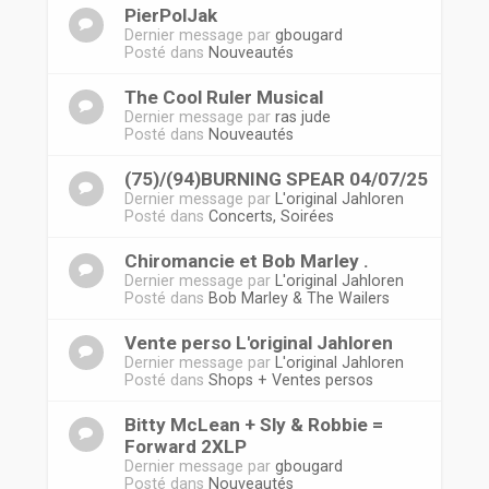
PierPolJak
Dernier message par
gbougard
Posté dans
Nouveautés
The Cool Ruler Musical
Dernier message par
ras jude
Posté dans
Nouveautés
(75)/(94)BURNING SPEAR 04/07/25
Dernier message par
L'original Jahloren
Posté dans
Concerts, Soirées
Chiromancie et Bob Marley .
Dernier message par
L'original Jahloren
Posté dans
Bob Marley & The Wailers
Vente perso L'original Jahloren
Dernier message par
L'original Jahloren
Posté dans
Shops + Ventes persos
Bitty McLean + Sly & Robbie =
Forward 2XLP
Dernier message par
gbougard
Posté dans
Nouveautés