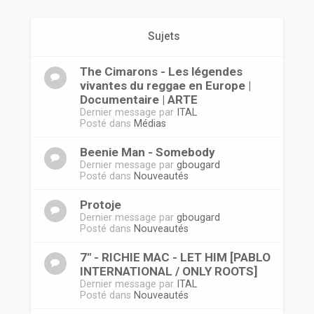
r
Sujets
The Cimarons - Les légendes
vivantes du reggae en Europe |
Documentaire | ARTE
Dernier message par
ITAL
Posté dans
Médias
Beenie Man - Somebody
Dernier message par
gbougard
Posté dans
Nouveautés
Protoje
Dernier message par
gbougard
Posté dans
Nouveautés
7" - RICHIE MAC - LET HIM [PABLO
INTERNATIONAL / ONLY ROOTS]
Dernier message par
ITAL
Posté dans
Nouveautés