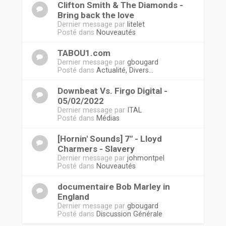
Clifton Smith & The Diamonds -
Bring back the love
Dernier message par
litelet
Posté dans
Nouveautés
TABOU1.com
Dernier message par
gbougard
Posté dans
Actualité, Divers...
Downbeat Vs. Firgo Digital -
05/02/2022
Dernier message par
ITAL
Posté dans
Médias
[Hornin' Sounds] 7" - Lloyd
Charmers - Slavery
Dernier message par
johmontpel
Posté dans
Nouveautés
documentaire Bob Marley in
England
Dernier message par
gbougard
Posté dans
Discussion Générale