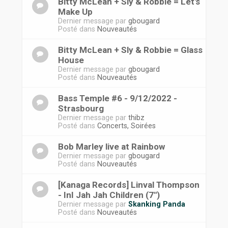
Bitty McLean + Sly & Robbie = Let's
Make Up
Dernier message par
gbougard
Posté dans
Nouveautés
Bitty McLean + Sly & Robbie = Glass
House
Dernier message par
gbougard
Posté dans
Nouveautés
Bass Temple #6 - 9/12/2022 -
Strasbourg
Dernier message par
thibz
Posté dans
Concerts, Soirées
Bob Marley live at Rainbow
Dernier message par
gbougard
Posté dans
Nouveautés
[Kanaga Records] Linval Thompson
- InI Jah Jah Children (7")
Dernier message par
Skanking Panda
Posté dans
Nouveautés