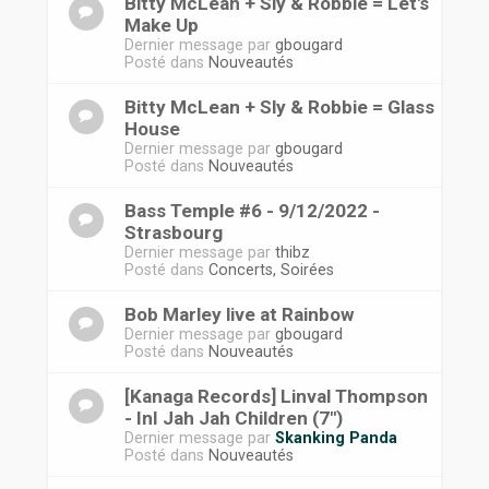
Bitty McLean + Sly & Robbie = Let's
Make Up
Dernier message par
gbougard
Posté dans
Nouveautés
Bitty McLean + Sly & Robbie = Glass
House
Dernier message par
gbougard
Posté dans
Nouveautés
Bass Temple #6 - 9/12/2022 -
Strasbourg
Dernier message par
thibz
Posté dans
Concerts, Soirées
Bob Marley live at Rainbow
Dernier message par
gbougard
Posté dans
Nouveautés
[Kanaga Records] Linval Thompson
- InI Jah Jah Children (7")
Dernier message par
Skanking Panda
Posté dans
Nouveautés