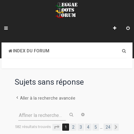
R
INDEX DU FORUM
e
c
h
Sujets sans réponse
e
r
Aller à la recherche avancée
c
Rechercher
Recherche avancée
Affiner la recherche…
h
e
582 résultats trouvés
Page
1
sur
24
1
2
3
4
5
24
…
Suivan