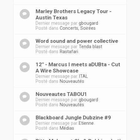
Marley Brothers Legacy Tour -
Austin Texas
Dernier message par
gbougard
Posté dans
Concerts, Soirées
Word sound and power collective
Dernier message par
Tenda blast
Posté dans
Rastafari
12'' - Marcus I meets aDUBta - Cut
A Wire Showcase
Dernier message par
ITAL
Posté dans
Nouveautés
Nouveautes TABOU1
Dernier message par
gbougard
Posté dans
Nouveautés
Blackboard Jungle Dubzine #9
Dernier message par
Etienne
Posté dans
Médias