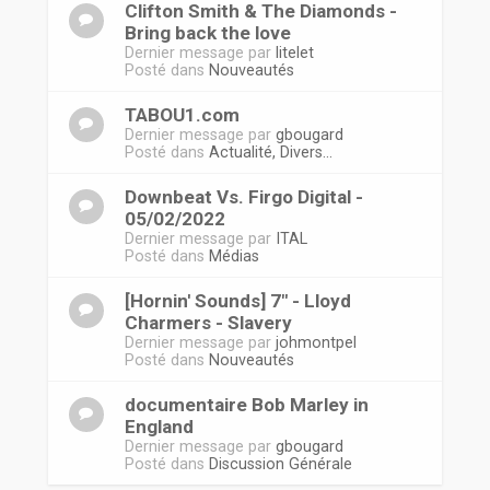
Clifton Smith & The Diamonds -
Bring back the love
Dernier message par
litelet
Posté dans
Nouveautés
TABOU1.com
Dernier message par
gbougard
Posté dans
Actualité, Divers...
Downbeat Vs. Firgo Digital -
05/02/2022
Dernier message par
ITAL
Posté dans
Médias
[Hornin' Sounds] 7" - Lloyd
Charmers - Slavery
Dernier message par
johmontpel
Posté dans
Nouveautés
documentaire Bob Marley in
England
Dernier message par
gbougard
Posté dans
Discussion Générale