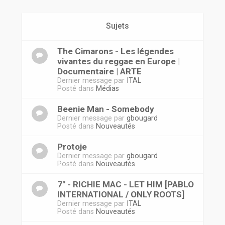
r
Sujets
The Cimarons - Les légendes
vivantes du reggae en Europe |
Documentaire | ARTE
Dernier message par
ITAL
Posté dans
Médias
Beenie Man - Somebody
Dernier message par
gbougard
Posté dans
Nouveautés
Protoje
Dernier message par
gbougard
Posté dans
Nouveautés
7" - RICHIE MAC - LET HIM [PABLO
INTERNATIONAL / ONLY ROOTS]
Dernier message par
ITAL
Posté dans
Nouveautés