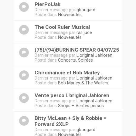
PierPolJak
Dernier message par
gbougard
Posté dans
Nouveautés
The Cool Ruler Musical
Dernier message par
ras jude
Posté dans
Nouveautés
(75)/(94)BURNING SPEAR 04/07/25
Dernier message par
L'original Jahloren
Posté dans
Concerts, Soirées
Chiromancie et Bob Marley .
Dernier message par
L'original Jahloren
Posté dans
Bob Marley & The Wailers
Vente perso L'original Jahloren
Dernier message par
L'original Jahloren
Posté dans
Shops + Ventes persos
Bitty McLean + Sly & Robbie =
Forward 2XLP
Dernier message par
gbougard
Posté dans
Nouveautés