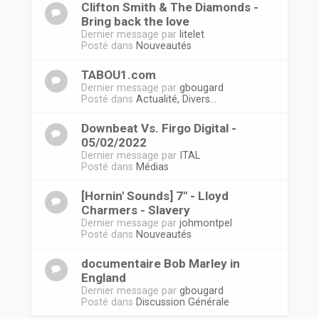
Clifton Smith & The Diamonds -
Bring back the love
Dernier message par
litelet
Posté dans
Nouveautés
TABOU1.com
Dernier message par
gbougard
Posté dans
Actualité, Divers...
Downbeat Vs. Firgo Digital -
05/02/2022
Dernier message par
ITAL
Posté dans
Médias
[Hornin' Sounds] 7" - Lloyd
Charmers - Slavery
Dernier message par
johmontpel
Posté dans
Nouveautés
documentaire Bob Marley in
England
Dernier message par
gbougard
Posté dans
Discussion Générale