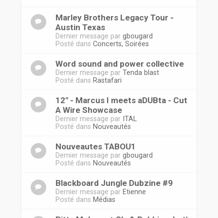
Marley Brothers Legacy Tour -
Austin Texas
Dernier message par
gbougard
Posté dans
Concerts, Soirées
Word sound and power collective
Dernier message par
Tenda blast
Posté dans
Rastafari
12'' - Marcus I meets aDUBta - Cut
A Wire Showcase
Dernier message par
ITAL
Posté dans
Nouveautés
Nouveautes TABOU1
Dernier message par
gbougard
Posté dans
Nouveautés
Blackboard Jungle Dubzine #9
Dernier message par
Etienne
Posté dans
Médias