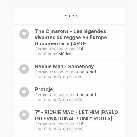
r
Sujets
The Cimarons - Les légendes
vivantes du reggae en Europe |
Documentaire | ARTE
Dernier message par
ITAL
Posté dans
Médias
Beenie Man - Somebody
Dernier message par
gbougard
Posté dans
Nouveautés
Protoje
Dernier message par
gbougard
Posté dans
Nouveautés
7" - RICHIE MAC - LET HIM [PABLO
INTERNATIONAL / ONLY ROOTS]
Dernier message par
ITAL
Posté dans
Nouveautés