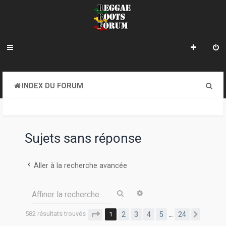
R
INDEX DU FORUM
e
c
h
Sujets sans réponse
e
r
Aller à la recherche avancée
c
Rechercher
Recherche avancée
Affiner la recherche…
h
e
582 résultats trouvés
Page
1
sur
24
1
2
3
4
5
24
…
Suivan