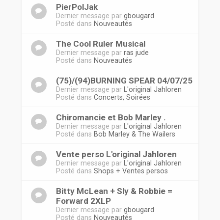
PierPolJak
Dernier message par
gbougard
Posté dans
Nouveautés
The Cool Ruler Musical
Dernier message par
ras jude
Posté dans
Nouveautés
(75)/(94)BURNING SPEAR 04/07/25
Dernier message par
L'original Jahloren
Posté dans
Concerts, Soirées
Chiromancie et Bob Marley .
Dernier message par
L'original Jahloren
Posté dans
Bob Marley & The Wailers
Vente perso L'original Jahloren
Dernier message par
L'original Jahloren
Posté dans
Shops + Ventes persos
Bitty McLean + Sly & Robbie =
Forward 2XLP
Dernier message par
gbougard
Posté dans
Nouveautés