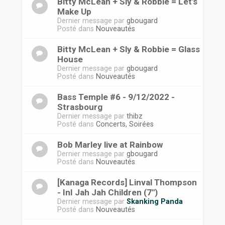
Bitty McLean + Sly & Robbie = Let's
Make Up
Dernier message par
gbougard
Posté dans
Nouveautés
Bitty McLean + Sly & Robbie = Glass
House
Dernier message par
gbougard
Posté dans
Nouveautés
Bass Temple #6 - 9/12/2022 -
Strasbourg
Dernier message par
thibz
Posté dans
Concerts, Soirées
Bob Marley live at Rainbow
Dernier message par
gbougard
Posté dans
Nouveautés
[Kanaga Records] Linval Thompson
- InI Jah Jah Children (7")
Dernier message par
Skanking Panda
Posté dans
Nouveautés