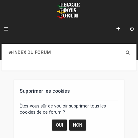
R
INDEX DU FORUM
e
c
h
e
Supprimer les cookies
r
Êtes-vous sûr de vouloir supprimer tous les
c
cookies de ce forum ?
h
e