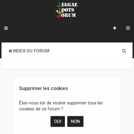
R
INDEX DU FORUM
e
c
h
e
Supprimer les cookies
r
Êtes-vous sûr de vouloir supprimer tous les
c
cookies de ce forum ?
h
e