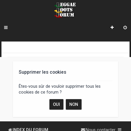
R
INDEX DU FORUM
e
c
Supprimer les cookies
h
e
Êtes-vous sûr de vouloir supprimer tous les
cookies de ce forum ?
r
c
h
e
INDEX DU FORUM
Nous contacter