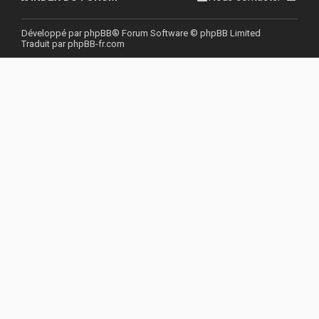
r
Développé par
phpBB
® Forum Software © phpBB Limited
Traduit par
phpBB-fr.com