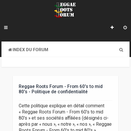
R
INDEX DU FORUM
e
c
h
e
Reggae Roots Forum - From 60's to mid
80's - Politique de confidentialité
r
c
Cette politique explique en détail comment
« Reggae Roots Forum - From 60's to mid
h
80's » et ses sociétés affiliées (désignés ci-
e
après par « nous », « notre », « nos », « Reggae
Roots Forum - From 60's to mid 80's »,