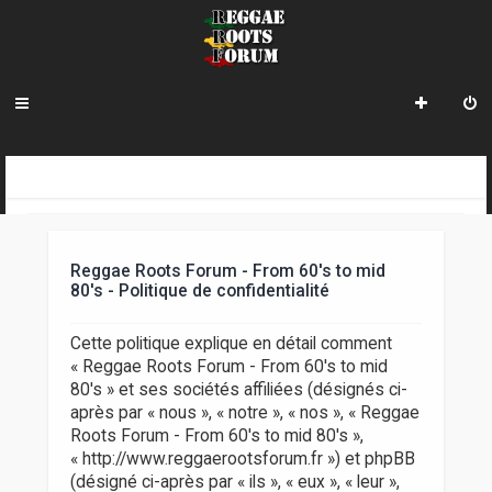
R
INDEX DU FORUM
e
c
Reggae Roots Forum - From 60's to mid
h
80's - Politique de confidentialité
e
Cette politique explique en détail comment
r
« Reggae Roots Forum - From 60's to mid
80's » et ses sociétés affiliées (désignés ci-
c
après par « nous », « notre », « nos », « Reggae
h
Roots Forum - From 60's to mid 80's »,
« http://www.reggaerootsforum.fr ») et phpBB
e
(désigné ci-après par « ils », « eux », « leur »,