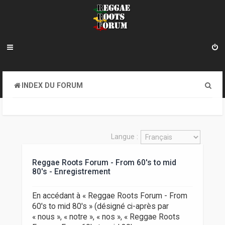
R
INDEX DU FORUM
e
c
h
Langue :
e
Reggae Roots Forum - From 60's to mid
r
80's - Enregistrement
c
h
En accédant à « Reggae Roots Forum - From
60's to mid 80's » (désigné ci-après par
e
« nous », « notre », « nos », « Reggae Roots