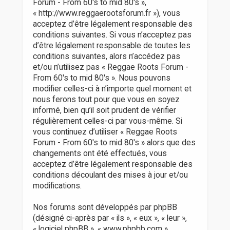
r
Forum - From 60's to mid 80's »,
« http://www.reggaerootsforum.fr »), vous
acceptez d’être légalement responsable des
conditions suivantes. Si vous n’acceptez pas
d’être légalement responsable de toutes les
conditions suivantes, alors n’accédez pas
et/ou n’utilisez pas « Reggae Roots Forum -
From 60's to mid 80's ». Nous pouvons
modifier celles-ci à n’importe quel moment et
nous ferons tout pour que vous en soyez
informé, bien qu’il soit prudent de vérifier
régulièrement celles-ci par vous-même. Si
vous continuez d’utiliser « Reggae Roots
Forum - From 60's to mid 80's » alors que des
changements ont été effectués, vous
acceptez d’être légalement responsable des
conditions découlant des mises à jour et/ou
modifications.
Nos forums sont développés par phpBB
(désigné ci-après par « ils », « eux », « leur »,
« logiciel phpBB », « www.phpbb.com »,