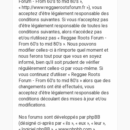
r
Forum - From 60's to mid 80's »,
« http://www.reggaerootsforum.fr »), vous
acceptez d’être légalement responsable des
conditions suivantes. Si vous n’acceptez pas
d’être légalement responsable de toutes les
conditions suivantes, alors n’accédez pas
et/ou n’utilisez pas « Reggae Roots Forum -
From 60's to mid 80's ». Nous pouvons
modifier celles-ci à n’importe quel moment et
nous ferons tout pour que vous en soyez
informé, bien qu’il soit prudent de vérifier
régulièrement celles-ci par vous-même. Si
vous continuez d’utiliser « Reggae Roots
Forum - From 60's to mid 80's » alors que des
changements ont été effectués, vous
acceptez d’être légalement responsable des
conditions découlant des mises à jour et/ou
modifications.
Nos forums sont développés par phpBB
(désigné ci-après par « ils », « eux », « leur »,
« logiciel phpBB », « www.phpbb.com »,