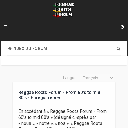
R
INDEX DU FORUM
e
c
h
Langue :
e
Reggae Roots Forum - From 60's to mid
r
80's - Enregistrement
c
h
En accédant à « Reggae Roots Forum - From
60's to mid 80's » (désigné ci-après par
e
« nous », « notre », « nos », « Reggae Roots