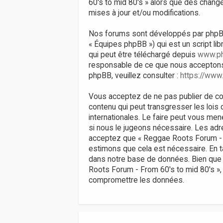
60's to mid 80's » alors que des chan
mises à jour et/ou modifications.
Nos forums sont développés par phpBB (d
« Équipes phpBB ») qui est un script li
qui peut être téléchargé depuis
www.p
responsable de ce que nous acceptons
phpBB, veuillez consulter :
https://www
Vous acceptez de ne pas publier de con
contenu qui peut transgresser les lois
internationales. Le faire peut vous men
si nous le jugeons nécessaire. Les ad
acceptez que « Reggae Roots Forum - Fr
estimons que cela est nécessaire. En 
dans notre base de données. Bien que 
Roots Forum - From 60's to mid 80's »,
compromettre les données.