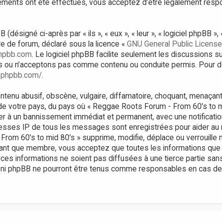
gements ont été effectués, vous acceptez d’être légalement res
ésigné ci-après par « ils », « eux », « leur », « logiciel phpBB 
bre de forum, déclaré sous la licence «
GNU General Public License
hpbb.com
. Le logiciel phpBB facilite seulement les discussions s
 ou n’acceptons pas comme contenu ou conduite permis. Pour de
.phpbb.com/
.
tenu abusif, obscène, vulgaire, diffamatoire, choquant, menaçant,
 de votre pays, du pays où « Reggae Roots Forum - From 60's to m
er à un bannissement immédiat et permanent, avec une notificatio
resses IP de tous les messages sont enregistrées pour aider au
om 60's to mid 80's » supprime, modifie, déplace ou verrouille n
tant que membre, vous acceptez que toutes les informations que
ces informations ne soient pas diffusées à une tierce partie sa
 ni phpBB ne pourront être tenus comme responsables en cas de t