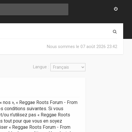
R
e
Nous sommes le 07 août 2026 23:42
c
h
Langue :
e
r
c
h
, « nos », « Reggae Roots Forum - From
e
s conditions suivantes. Si vous
r
t/ou n’utilisez pas « Reggae Roots
ns tout pour que vous en soyez
utiliser « Reggae Roots Forum - From