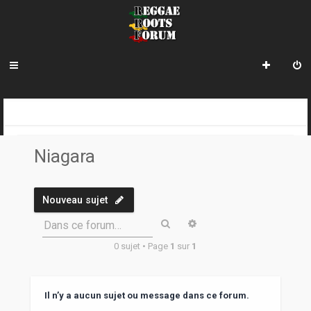
R
INDEX DU FORUM
REGGAE ROOTS DISCOVERY
LE COIN DES ARCHIVISTES
LES LABELS
NIAGARA
e
Niagara
c
h
Nouveau sujet
e
Rechercher
Recherche avancée
Dans ce forum…
r
0 sujet • Page
1
sur
1
c
h
e
Il n’y a aucun sujet ou message dans ce forum.