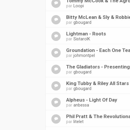
Tommy McCook & The Agrov
par
Loopi
Bitty McLean & Sly & Robbi
par
gbougard
Lightman - Roots
par
SistarolK
Groundation - Each One Te
par
johmontpel
The Gladiators - Presenting
par
gbougard
King Tubby & Riley All Star
par
gbougard
Alpheus - Light Of Day
par
anbessa
Phil Pratt & The Revolution
par
litelet