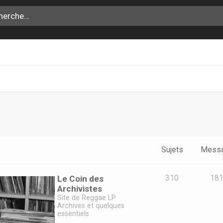
Sujets
Mess
Le Coin des
310
18
Archivistes
Site de Reggae LP
Archives et quelques
essentiels