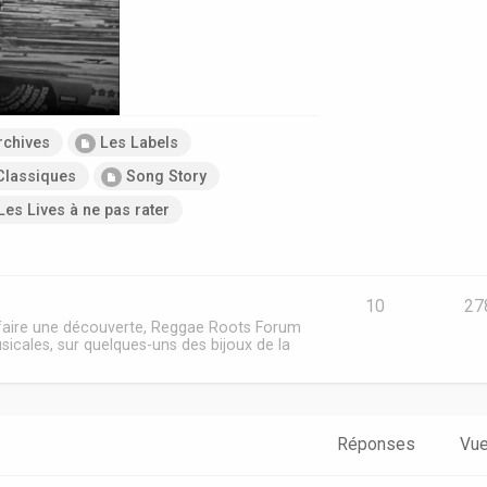
rchives
Les Labels
Classiques
Song Story
Les Lives à ne pas rater
10
27
 faire une découverte, Reggae Roots Forum
sicales, sur quelques-uns des bijoux de la
Réponses
Vu