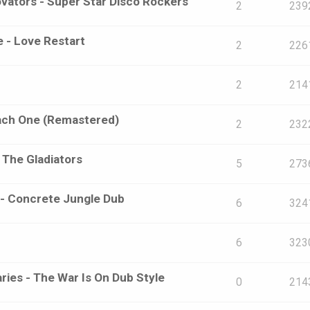
ators - Super Star Disco Rockers
2
239
e - Love Restart
2
226
2
214
ach One (Remastered)
2
232
 The Gladiators
5
273
s - Concrete Jungle Dub
6
324
6
323
aries - The War Is On Dub Style
0
214