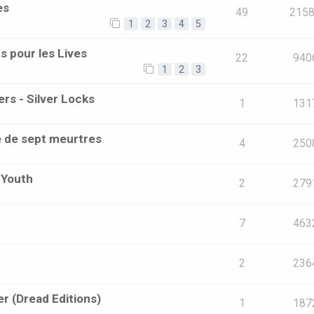
es
49
215
1
2
3
4
5
s pour les Lives
22
940
1
2
3
rs - Silver Locks
1
131
re de sept meurtres
4
250
 Youth
2
279
7
463
2
236
r (Dread Editions)
1
187