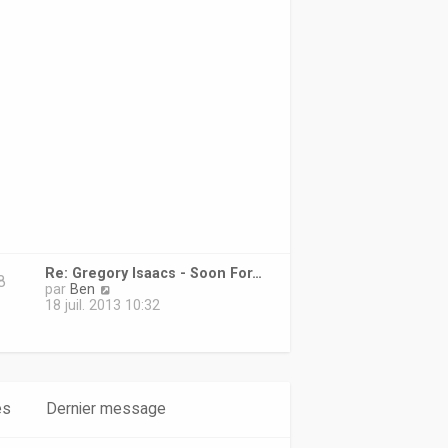
d
e
r
n
i
e
r
m
e
s
s
a
g
e
Re: Gregory Isaacs - Soon For…
8
V
par
Ben
o
18 juil. 2013 10:32
i
r
l
e
d
e
es
Dernier message
r
n