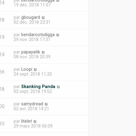
par
bendarootsdigga
24
19 déc. 2018 11:07
par
gbougard
18
02 déc. 2018 23:31
par
bendarootsdigga
19
29 nov. 2018 17:31
par
papayatik
24
08 nov. 2018 20:39
par
Loopi
66
24 sept. 2018 11:20
par
Skanking Panda
18
02 sept. 2018 19:52
par
samydread
00
02 avr. 2018 14:21
par
litelet
35
29 mars 2018 06:09