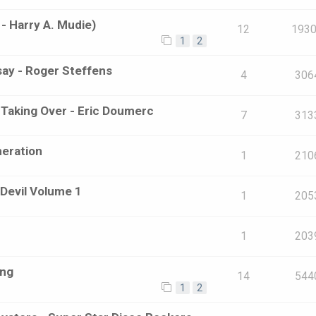
- Harry A. Mudie)
12
193
1
2
say - Roger Steffens
4
306
 Taking Over - Eric Doumerc
7
313
neration
1
210
 Devil Volume 1
1
205
1
203
ing
14
544
1
2