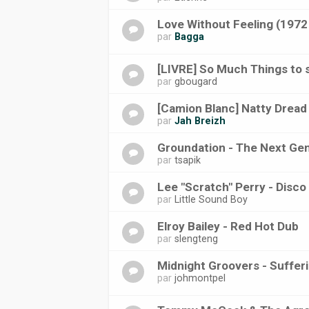
Love Without Feeling (1972 
par
Bagga
[LIVRE] So Much Things to 
par
gbougard
[Camion Blanc] Natty Dread
par
Jah Breizh
Groundation - The Next Ge
par
tsapik
Lee "Scratch" Perry - Disco
par
Little Sound Boy
Elroy Bailey - Red Hot Dub
par
slengteng
Midnight Groovers - Suffer
par
johmontpel