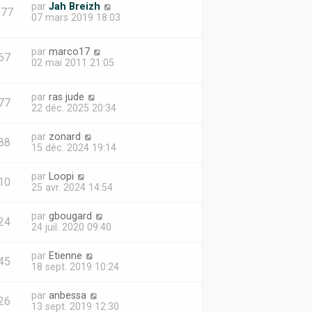
i
par
Jah Breizh
e
877
07 mars 2019 18:03
r
m
e
par
marco17
s
67
02 mai 2011 21:05
s
a
g
par
ras jude
e
77
22 déc. 2025 20:34
par
zonard
88
15 déc. 2024 19:14
par
Loopi
10
25 avr. 2024 14:54
par
gbougard
24
24 juil. 2020 09:40
par
Etienne
45
18 sept. 2019 10:24
par
anbessa
26
13 sept. 2019 12:30