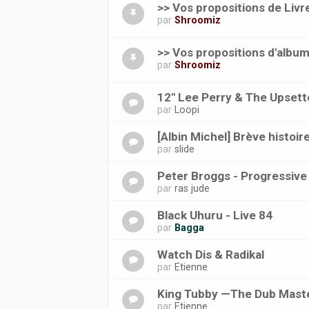
>> Vos propositions de Livr
par
Shroomiz
>> Vos propositions d'album
par
Shroomiz
12" Lee Perry & The Upsette
par
Loopi
[Albin Michel] Brève histoi
par
slide
Peter Broggs - Progressive
par
ras jude
Black Uhuru - Live 84
par
Bagga
Watch Dis & Radikal
par
Etienne
King Tubby —The Dub Maste
par
Etienne