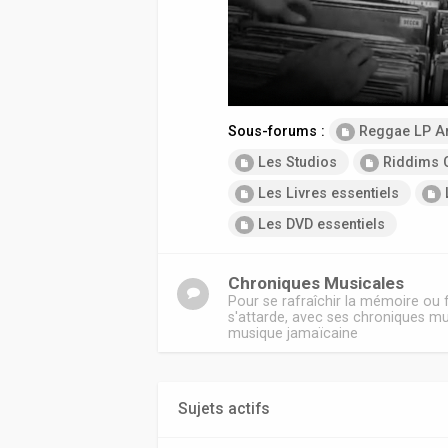
Sous-forums :
Reggae LP A
Les Studios
Riddims 
Les Livres essentiels
Les DVD essentiels
Chroniques Musicales
Pour se rafraîchir la mémoire ou
s'attarde, avec ses chroniques mu
musique jamaïcaine
Sujets actifs