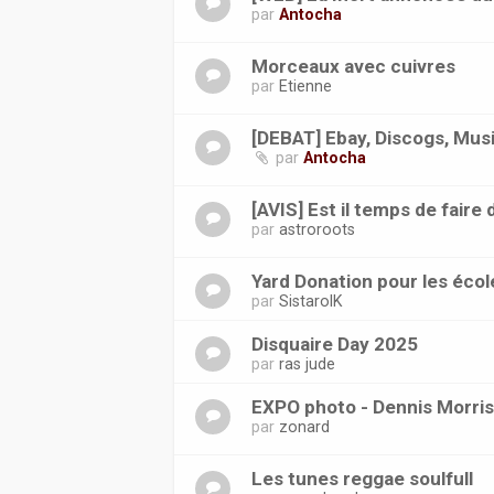
par
Antocha
Morceaux avec cuivres
par
Etienne
[DEBAT] Ebay, Discogs, Musi
par
Antocha
[AVIS] Est il temps de faire 
par
astroroots
Yard Donation pour les éco
par
SistarolK
Disquaire Day 2025
par
ras jude
EXPO photo - Dennis Morris
par
zonard
Les tunes reggae soulfull