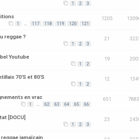
1
2
3
itions
1205
1309
1
…
117
118
119
120
121
du reggae ?
21
322
1
2
3
bel Youtube
19
200
1
2
illais 70'S et 80'S
12
134
1
2
ignements en vrac
651
788
1
…
62
63
64
65
66
tat [DOCU]
23
243
1
2
3
reggae jamaïcain.