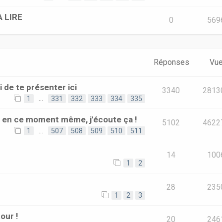
A LIRE
0
569
Réponses
Vu
i de te présenter ici
3340
2813
1
…
331
332
333
334
335
e en ce moment même, j'écoute ça !
5102
4622
1
…
507
508
509
510
511
14
100
1
2
28
235
1
2
3
our !
20
246