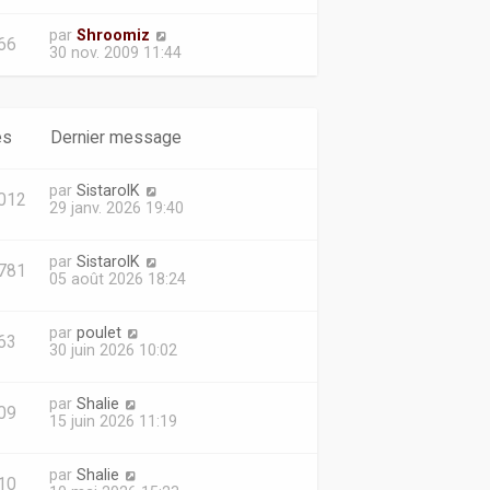
par
Shroomiz
66
30 nov. 2009 11:44
es
Dernier message
par
SistarolK
012
29 janv. 2026 19:40
par
SistarolK
781
05 août 2026 18:24
par
poulet
63
30 juin 2026 10:02
par
Shalie
09
15 juin 2026 11:19
par
Shalie
10