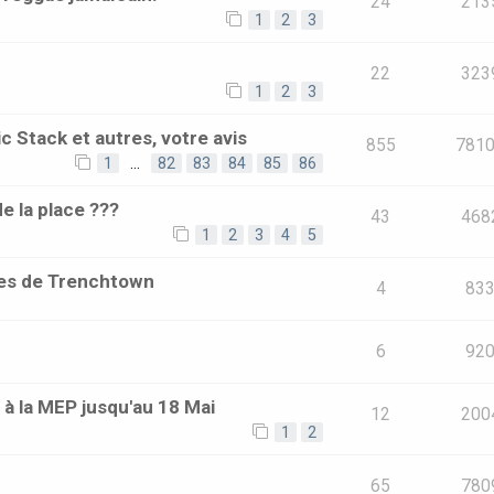
24
213
1
2
3
22
323
1
2
3
c Stack et autres, votre avis
855
781
1
…
82
83
84
85
86
de la place ???
43
468
1
2
3
4
5
les de Trenchtown
4
83
6
92
 à la MEP jusqu'au 18 Mai
12
200
1
2
65
780