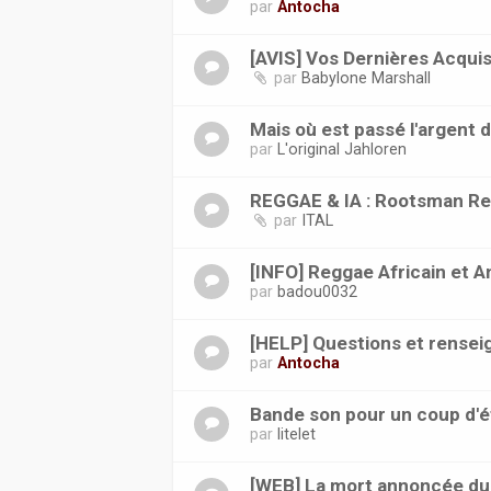
par
Antocha
[AVIS] Vos Dernières Acquis
par
Babylone Marshall
Mais où est passé l'argent 
par
L'original Jahloren
REGGAE & IA : Rootsman Re
par
ITAL
[INFO] Reggae Africain et Ant
par
badou0032
[HELP] Questions et rense
par
Antocha
Bande son pour un coup d'é
par
litelet
[WEB] La mort annoncée du 