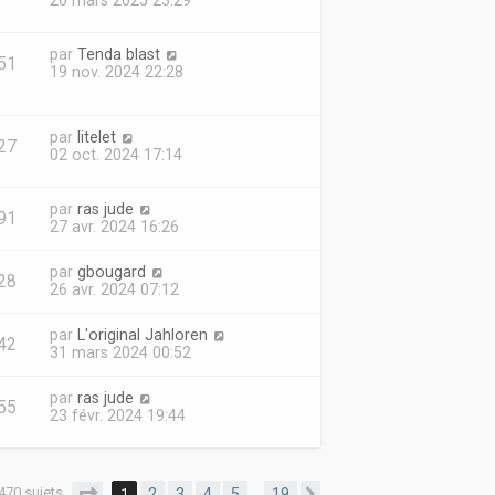
26 mars 2025 23:29
par
Tenda blast
51
19 nov. 2024 22:28
par
litelet
27
02 oct. 2024 17:14
par
ras jude
91
27 avr. 2024 16:26
par
gbougard
28
26 avr. 2024 07:12
par
L'original Jahloren
42
31 mars 2024 00:52
par
ras jude
55
23 févr. 2024 19:44
470 sujets
Page
1
sur
19
1
2
3
4
5
19
…