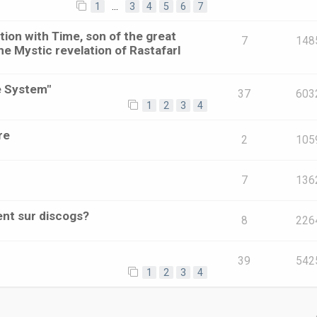
1
…
3
4
5
6
7
ion with Time, son of the great
7
148
he Mystic revelation of RastafarI
e System"
37
603
1
2
3
4
re
2
105
7
136
ent sur discogs?
8
226
39
542
1
2
3
4