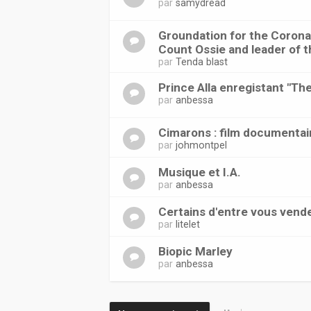
par
samydread
Groundation for the Coronat
Count Ossie and leader of t
par
Tenda blast
Prince Alla enregistant "Th
par
anbessa
Cimarons : film documentai
par
johmontpel
Musique et I.A.
par
anbessa
Certains d'entre vous vend
par
litelet
Biopic Marley
par
anbessa