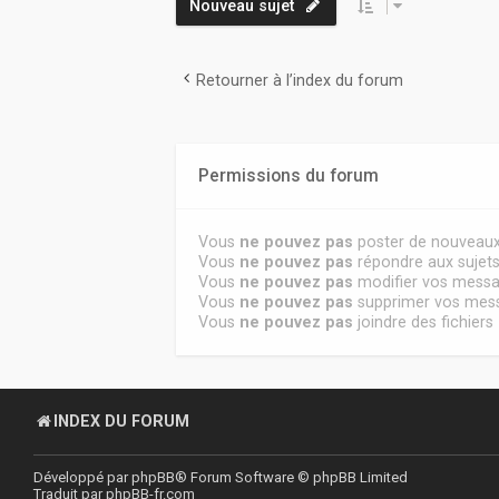
Nouveau sujet
Retourner à l’index du forum
Permissions du forum
Vous
ne pouvez pas
poster de nouveaux
Vous
ne pouvez pas
répondre aux sujet
Vous
ne pouvez pas
modifier vos mess
Vous
ne pouvez pas
supprimer vos mes
Vous
ne pouvez pas
joindre des fichiers
INDEX DU FORUM
Développé par
phpBB
® Forum Software © phpBB Limited
Traduit par
phpBB-fr.com