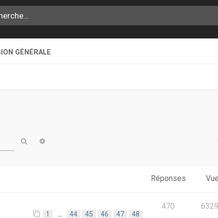
SION GÉNÉRALE
Rechercher
Recherche avancée
Réponses
Vu
470
632
1
…
44
45
46
47
48