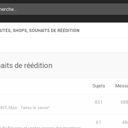
TÉS, SHOPS, SOUHAITS DE RÉÉDITION
its de réédition
Sujets
Mess
851
68
5T, Maxi... Faites-le savoir!
61
48