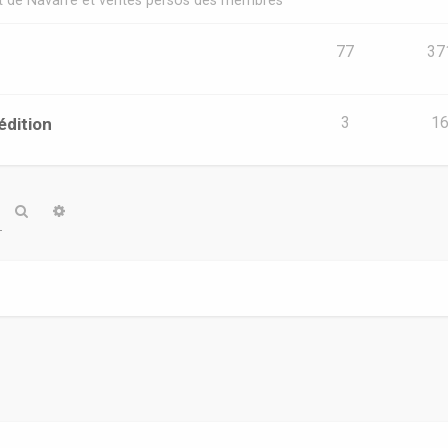
t de Navarre et ventes persos des membres
77
37
édition
3
1
Rechercher
Recherche avancée