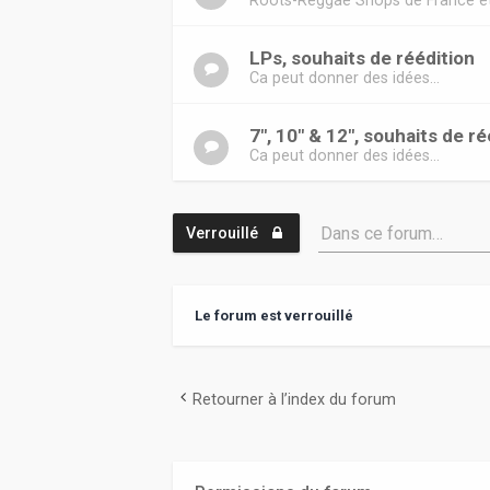
Roots-Reggae Shops de France e
LPs, souhaits de réédition
Ca peut donner des idées...
7", 10" & 12", souhaits de ré
Ca peut donner des idées...
Dans ce forum…
Verrouillé
Le forum est verrouillé
Retourner à l’index du forum