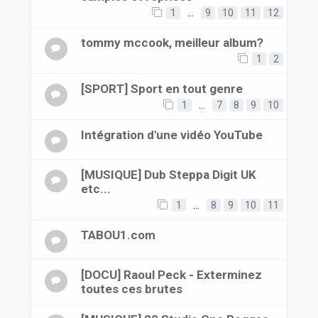
1
…
9
10
11
12
tommy mccook, meilleur album?
1
2
[SPORT] Sport en tout genre
1
…
7
8
9
10
Intégration d'une vidéo YouTube
[MUSIQUE] Dub Steppa Digit UK
etc...
1
…
8
9
10
11
TABOU1.com
[DOCU] Raoul Peck - Exterminez
toutes ces brutes