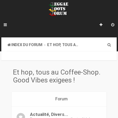
R
INDEX DU FORUM
ET HOP, TOUS AU COFFEE-SHOP. GOOD VIBES EXIGEES !
e
c
h
Et hop, tous au Coffee-Shop.
e
Good Vibes exigees !
r
c
Forum
h
e
Actualité, Divers...