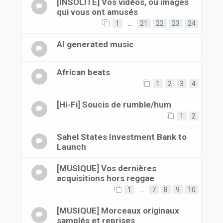
[INSOLITE] Vos vidéos, ou images
qui vous ont amusés
1
…
21
22
23
24
AI generated music
African beats
1
2
3
4
[Hi-Fi] Soucis de rumble/hum
1
2
Sahel States Investment Bank to
Launch
[MUSIQUE] Vos dernières
acquisitions hors reggae
1
…
7
8
9
10
[MUSIQUE] Morceaux originaux
samplés et reprises