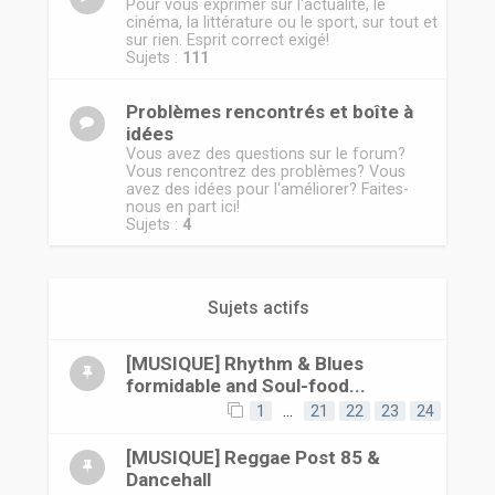
r
Pour vous exprimer sur l'actualité, le
cinéma, la littérature ou le sport, sur tout et
sur rien. Esprit correct exigé!
Sujets :
111
Problèmes rencontrés et boîte à
idées
Vous avez des questions sur le forum?
Vous rencontrez des problèmes? Vous
avez des idées pour l'améliorer? Faites-
nous en part ici!
Sujets :
4
Sujets actifs
[MUSIQUE] Rhythm & Blues
formidable and Soul-food...
1
…
21
22
23
24
[MUSIQUE] Reggae Post 85 &
Dancehall