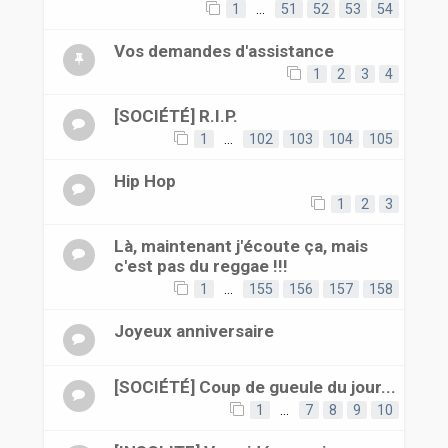
1
…
51
52
53
54
Vos demandes d'assistance
1
2
3
4
[SOCIÉTÉ] R.I.P.
1
…
102
103
104
105
Hip Hop
1
2
3
Là, maintenant j'écoute ça, mais
c'est pas du reggae !!!
1
…
155
156
157
158
Joyeux anniversaire
[SOCIÉTÉ] Coup de gueule du jour...
1
…
7
8
9
10