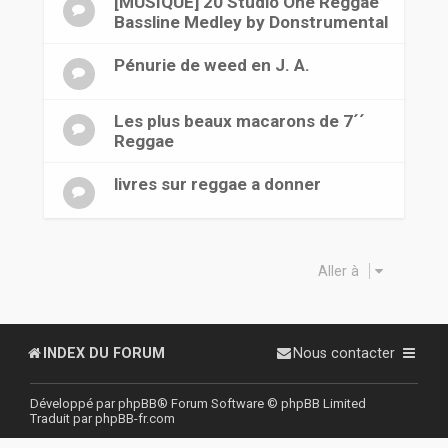
[MUSIQUE] 20 Studio One Reggae
Bassline Medley by Donstrumental
Pénurie de weed en J. A.
Les plus beaux macarons de 7´´
Reggae
livres sur reggae a donner
Aller à
INDEX DU FORUM
Nous contacter
Développé par
phpBB
® Forum Software © phpBB Limited
Traduit par
phpBB-fr.com