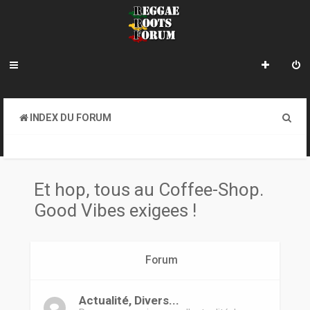
R
INDEX DU FORUM
e
ET HOP, TOUS AU COFFEE-SHOP. GOOD VIBES EXIGEES !
c
h
Et hop, tous au Coffee-Shop.
e
Good Vibes exigees !
r
c
Forum
h
e
Actualité, Divers...