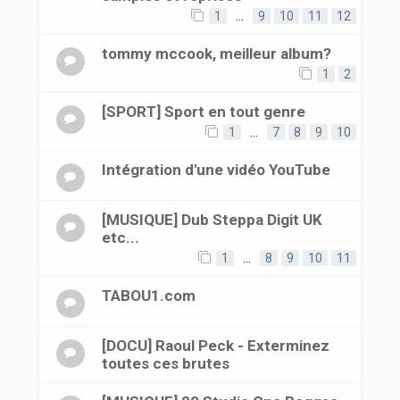
1
…
9
10
11
12
tommy mccook, meilleur album?
1
2
[SPORT] Sport en tout genre
1
…
7
8
9
10
Intégration d'une vidéo YouTube
[MUSIQUE] Dub Steppa Digit UK
etc...
1
…
8
9
10
11
TABOU1.com
[DOCU] Raoul Peck - Exterminez
toutes ces brutes