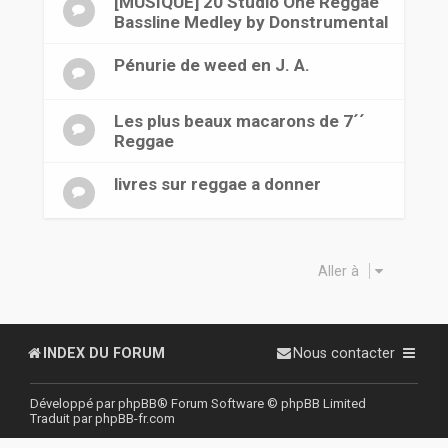
[MUSIQUE] 20 Studio One Reggae
Bassline Medley by Donstrumental
Pénurie de weed en J. A.
Les plus beaux macarons de 7´´
Reggae
livres sur reggae a donner
Aller à
INDEX DU FORUM
Nous contacter
Développé par
phpBB
® Forum Software © phpBB Limited
Traduit par
phpBB-fr.com