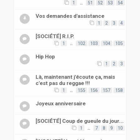
1
…
51
52
53
54
Vos demandes d'assistance
1
2
3
4
[SOCIÉTÉ] R.I.P.
1
…
102
103
104
105
Hip Hop
1
2
3
Là, maintenant j'écoute ça, mais
c'est pas du reggae !!!
1
…
155
156
157
158
Joyeux anniversaire
[SOCIÉTÉ] Coup de gueule du jour...
1
…
7
8
9
10