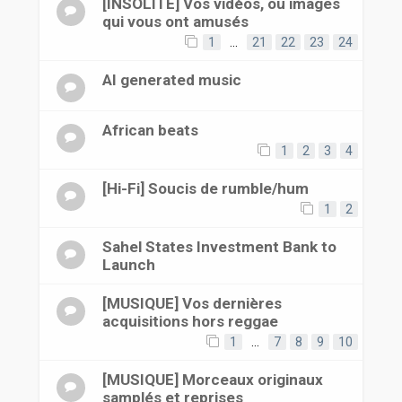
[INSOLITE] Vos vidéos, ou images
qui vous ont amusés
1
…
21
22
23
24
AI generated music
African beats
1
2
3
4
[Hi-Fi] Soucis de rumble/hum
1
2
Sahel States Investment Bank to
Launch
[MUSIQUE] Vos dernières
acquisitions hors reggae
1
…
7
8
9
10
[MUSIQUE] Morceaux originaux
samplés et reprises