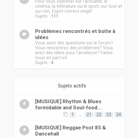
r
Pour vous exprimer sur l'actualité, le
cinéma, la littérature ou le sport, sur tout et
sur rien. Esprit correct exigé!
Sujets :
111
Problèmes rencontrés et boîte à
idées
Vous avez des questions sur le forum?
Vous rencontrez des problèmes? Vous
avez des idées pour l'améliorer? Faites-
nous en part ici!
Sujets :
4
Sujets actifs
[MUSIQUE] Rhythm & Blues
formidable and Soul-food...
1
…
21
22
23
24
[MUSIQUE] Reggae Post 85 &
Dancehall