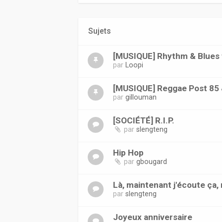
Sujets
[MUSIQUE] Rhythm & Blues f
par
Loopi
[MUSIQUE] Reggae Post 85 
par
gillouman
[SOCIÉTÉ] R.I.P.
par
slengteng
Hip Hop
par
gbougard
Là, maintenant j'écoute ça, 
par
slengteng
Joyeux anniversaire