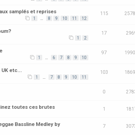
aux samplés et reprises
115
257
1
…
8
9
10
11
12
lbum?
17
296
1
2
e
97
199
1
…
6
7
8
9
10
 UK etc...
103
186
1
…
7
8
9
10
11
0
278
inez toutes ces brutes
1
181
eggae Bassline Medley by
7
307