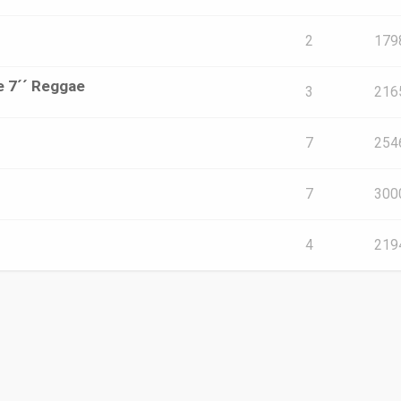
2
179
e 7´´ Reggae
3
216
7
254
7
300
4
219