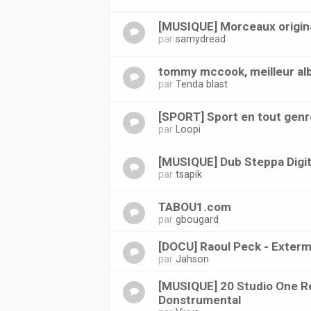
[MUSIQUE] Morceaux origin
par
samydread
tommy mccook, meilleur a
par
Tenda blast
[SPORT] Sport en tout genr
par
Loopi
[MUSIQUE] Dub Steppa Digit
par
tsapik
TABOU1.com
par
gbougard
[DOCU] Raoul Peck - Exterm
par
Jahson
[MUSIQUE] 20 Studio One R
Donstrumental