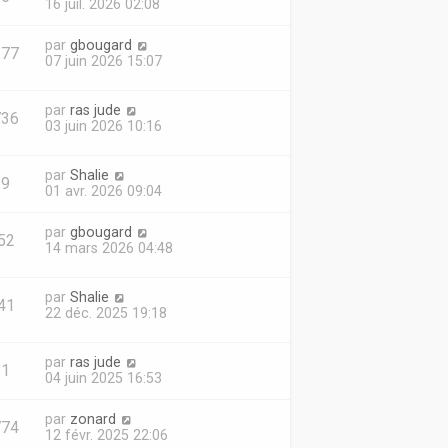
16 juil. 2026 02:08
par
gbougard
277
07 juin 2026 15:07
par
ras jude
736
03 juin 2026 10:16
par
Shalie
29
01 avr. 2026 09:04
par
gbougard
52
14 mars 2026 04:48
par
Shalie
41
22 déc. 2025 19:18
par
ras jude
51
04 juin 2025 16:53
par
zonard
774
12 févr. 2025 22:06