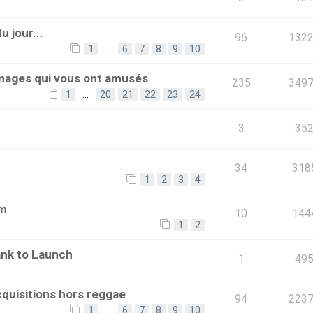
 jour...
96
132
1
…
6
7
8
9
10
images qui vous ont amusés
235
349
1
…
20
21
22
23
24
3
35
34
318
1
2
3
4
um
10
144
1
2
ank to Launch
1
49
quisitions hors reggae
94
223
1
…
6
7
8
9
10