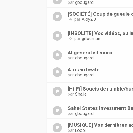
par
gbougard
[SOCIÉTÉ] Coup de gueule du
par
Aloy2.0
[INSOLITE] Vos vidéos, ou 
par
gillouman
AI generated music
par
gbougard
African beats
par
gbougard
[Hi-Fi] Soucis de rumble/h
par
Shalie
Sahel States Investment B
par
gbougard
[MUSIQUE] Vos dernières ac
par
Loopi