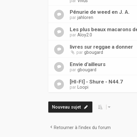
par
Vivus
Pénurie de weed en J. A.
par
jahloren
Les plus beaux macarons d
par
Aloy2.0
livres sur reggae a donner
par
gbougard
Envie d'ailleurs
par
gbougard
[HI-FI] - Shure - N44.7
par
Loopi
Nouveau sujet
Retourner à l’index du forum