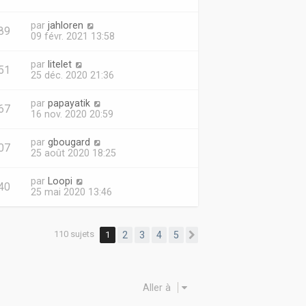
par
jahloren
89
09 févr. 2021 13:58
par
litelet
51
25 déc. 2020 21:36
par
papayatik
67
16 nov. 2020 20:59
par
gbougard
07
25 août 2020 18:25
par
Loopi
40
25 mai 2020 13:46
110 sujets
1
2
3
4
5
Suivante
Aller à