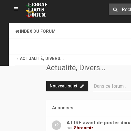
INDEX DU FORUM
ET HOP, TOUS AU COFFEE-SHOP. GOOD VIBES EXIGEES !
ACTUALITÉ, DIVERS...
Actualité, Divers...
Dans ce forum…
Nouveau sujet
Annonces
A LIRE avant de poster dans
par
Shroomiz