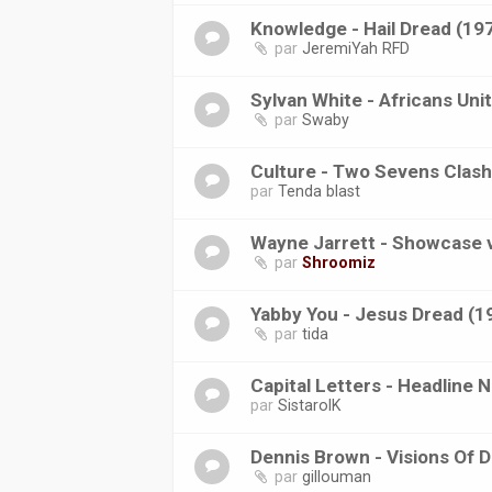
Knowledge - Hail Dread (19
par
JeremiYah RFD
Sylvan White - Africans Uni
par
Swaby
Culture - Two Sevens Clash
par
Tenda blast
Wayne Jarrett - Showcase v
par
Shroomiz
Yabby You - Jesus Dread (
par
tida
Capital Letters - Headline 
par
SistarolK
Dennis Brown - Visions Of 
par
gillouman