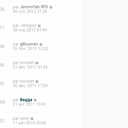
par
JeremiYah RFD
06
30 oct. 2012 21:26
par
JahSpirit
71
28 mai 2012 07:49
par
gillouman
68
05 févr. 2012 13:23
par
koodah
56
21 déc. 2011 01:45
par
koodah
92
20 déc. 2011 17:09
par
Bagga
766
27 avr. 2011 19:41
par
penn
22
11 juin 2010 23:05