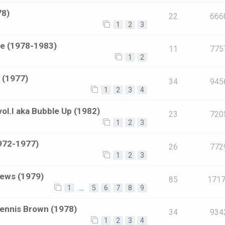
78)
22
666
1
2
3
te (1978-1983)
11
775
1
2
 (1977)
34
945
1
2
3
4
ol.I aka Bubble Up (1982)
23
720
1
2
3
1972-1977)
26
772
1
2
3
News (1979)
85
171
1
…
5
6
7
8
9
Dennis Brown (1978)
34
934
1
2
3
4