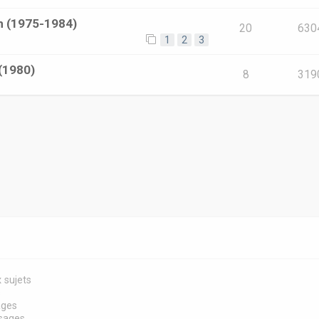
in (1975-1984)
20
630
1
2
3
 (1980)
8
319
 sujets
s
ages
sages