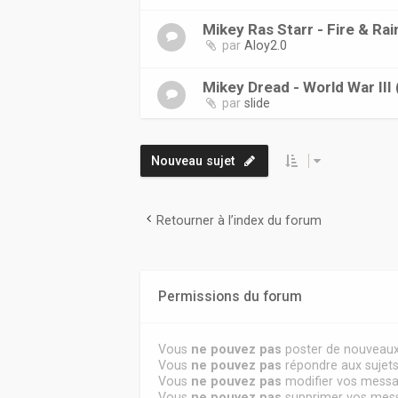
Mikey Ras Starr - Fire & Ra
par
Aloy2.0
Mikey Dread - World War III
par
slide
Nouveau sujet
Retourner à l’index du forum
Permissions du forum
Vous
ne pouvez pas
poster de nouveaux
Vous
ne pouvez pas
répondre aux sujet
Vous
ne pouvez pas
modifier vos mess
Vous
ne pouvez pas
supprimer vos mes