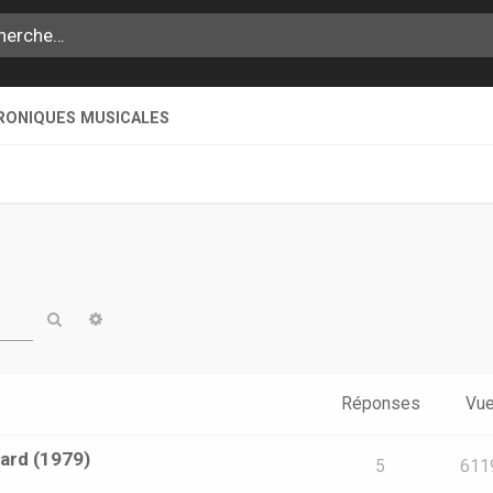
RONIQUES MUSICALES
Rechercher
Recherche avancée
Réponses
Vu
ard (1979)
5
611