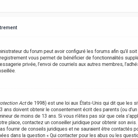
strement
inistrateur du forum peut avoir configuré les forums afin qu’il soi
nregistrement vous permet de bénéficier de fonctionnalités suppl
ssagerie privée, l’envoi de courriels aux autres membres, l’adhés
seillée.
rotection Act
de 1998) est une loi aux États-Unis qui dit que les si
ans doivent obtenir le consentement écrit des parents (ou d’un t
 mineur de moins de 13 ans. Si vous n’êtes pas sûr que cela s’ap
votre place, contactez un conseiller juridique pour obtenir son avi
as fournir de conseils juridiques et ne sauraient être contactés 
nées dans la question « Qui contacter pour les abus ou les questi