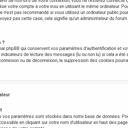
enir de moi
lors de votre connexion, vous ne resterez connecté 
lise votre compte à votre insu en utilisant le même ordinateur. P
Ce n’est pas recommandé si vous utilisez un ordinateur public pou
e voyez pas cette case, cela signifie qu’un administrateur du forum
» ?
ar phpBB qui conservent vos paramètres d’authentification et vot
s indicateurs de lecture des messages (lu ou non lu) si cela a été 
onnexion ou de déconnexion, la suppression des cookies pourrai
ateur
?
s vos paramètres sont stockés dans notre base de données. Pou
ccessible en cliquant sur votre nom d’utilisateur en haut des pag