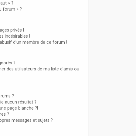
aut » ?
du forum » ?
ges privés !
s indésirables !
l abusif d’un membre de ce forum !
gnorés ?
r des utilisateurs de ma liste d’amis ou
orums ?
e aucun résultat ?
une page blanche ?!
es ?
opres messages et sujets ?