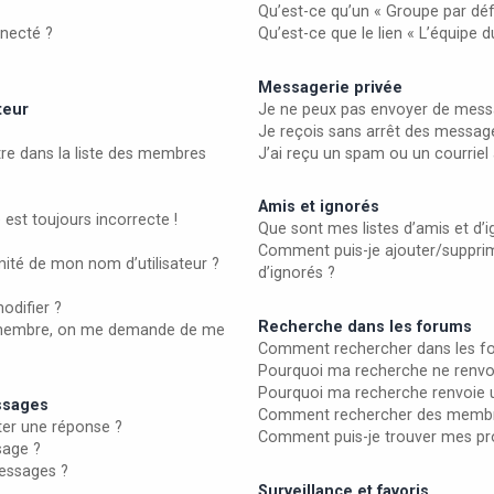
Qu’est-ce qu’un « Groupe par déf
necté ?
Qu’est-ce que le lien « L’équipe 
Messagerie privée
teur
Je ne peux pas envoyer de messa
Je reçois sans arrêt des message
 dans la liste des membres
J’ai reçu un spam ou un courrie
Amis et ignorés
 est toujours incorrecte !
Que sont mes listes d’amis et d’i
Comment puis-je ajouter/supprime
ité de mon nom d’utilisateur ?
d’ignorés ?
odifier ?
Recherche dans les forums
membre, on me demande de me
Comment rechercher dans les f
Pourquoi ma recherche ne renvoi
Pourquoi ma recherche renvoie 
essages
Comment rechercher des membr
er une réponse ?
Comment puis-je trouver mes pr
sage ?
essages ?
Surveillance et favoris