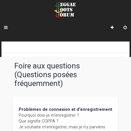
R
INDEX DU FORUM
e
Foire aux questions
c
(Questions posées
h
fréquemment)
e
r
c
Problèmes de connexion et d’enregistrement
h
Pourquoi dois-je m’enregistrer ?
Que signifie COPPA ?
e
Je souhaite m’enregistrer, mais je n’y parviens