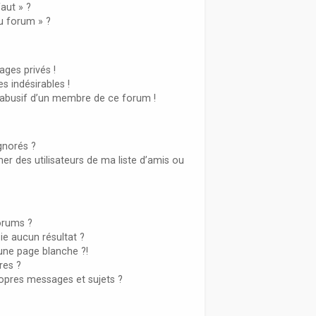
aut » ?
du forum » ?
ges privés !
s indésirables !
l abusif d’un membre de ce forum !
gnorés ?
r des utilisateurs de ma liste d’amis ou
orums ?
e aucun résultat ?
une page blanche ?!
es ?
opres messages et sujets ?