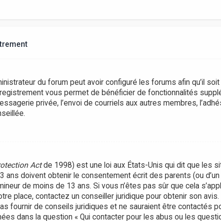
strement
inistrateur du forum peut avoir configuré les forums afin qu’il soi
nregistrement vous permet de bénéficier de fonctionnalités suppl
ssagerie privée, l’envoi de courriels aux autres membres, l’adhés
seillée.
rotection Act
de 1998) est une loi aux États-Unis qui dit que les si
ans doivent obtenir le consentement écrit des parents (ou d’un t
 mineur de moins de 13 ans. Si vous n’êtes pas sûr que cela s’ap
votre place, contactez un conseiller juridique pour obtenir son avi
as fournir de conseils juridiques et ne sauraient être contactés 
nées dans la question « Qui contacter pour les abus ou les questi