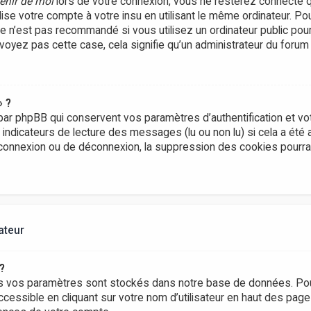
enir de moi
lors de votre connexion, vous ne resterez connecté 
lise votre compte à votre insu en utilisant le même ordinateur. P
Ce n’est pas recommandé si vous utilisez un ordinateur public pou
e voyez pas cette case, cela signifie qu’un administrateur du forum
» ?
ar phpBB qui conservent vos paramètres d’authentification et vot
s indicateurs de lecture des messages (lu ou non lu) si cela a été 
onnexion ou de déconnexion, la suppression des cookies pourrai
ateur
?
s vos paramètres sont stockés dans notre base de données. Pou
ccessible en cliquant sur votre nom d’utilisateur en haut des pag