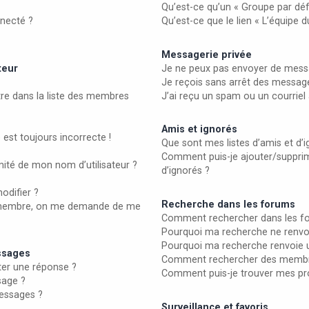
Qu’est-ce qu’un « Groupe par déf
necté ?
Qu’est-ce que le lien « L’équipe 
Messagerie privée
teur
Je ne peux pas envoyer de messa
Je reçois sans arrêt des message
 dans la liste des membres
J’ai reçu un spam ou un courrie
Amis et ignorés
 est toujours incorrecte !
Que sont mes listes d’amis et d’i
Comment puis-je ajouter/supprime
ité de mon nom d’utilisateur ?
d’ignorés ?
odifier ?
Recherche dans les forums
membre, on me demande de me
Comment rechercher dans les f
Pourquoi ma recherche ne renvoi
Pourquoi ma recherche renvoie 
essages
Comment rechercher des membr
er une réponse ?
Comment puis-je trouver mes pr
sage ?
essages ?
Surveillance et favoris