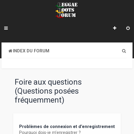
R
INDEX DU FORUM
e
c
h
Foire aux questions
e
(Questions posées
r
fréquemment)
c
h
e
Problèmes de connexion et d’enregistrement
Pourquoi dois-je m’enregistrer ?