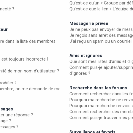
Qu’est-ce qu’un « Groupe par déf
necté ?
Qu’est-ce que le lien « L’équipe 
Messagerie privée
teur
Je ne peux pas envoyer de messa
Je reçois sans arrêt des message
 dans la liste des membres
J’ai reçu un spam ou un courrie
Amis et ignorés
 est toujours incorrecte !
Que sont mes listes d’amis et d’i
Comment puis-je ajouter/supprime
ité de mon nom d’utilisateur ?
d’ignorés ?
odifier ?
Recherche dans les forums
membre, on me demande de me
Comment rechercher dans les f
Pourquoi ma recherche ne renvoi
Pourquoi ma recherche renvoie 
essages
Comment rechercher des membr
er une réponse ?
Comment puis-je trouver mes pr
sage ?
essages ?
Surveillance et favoris