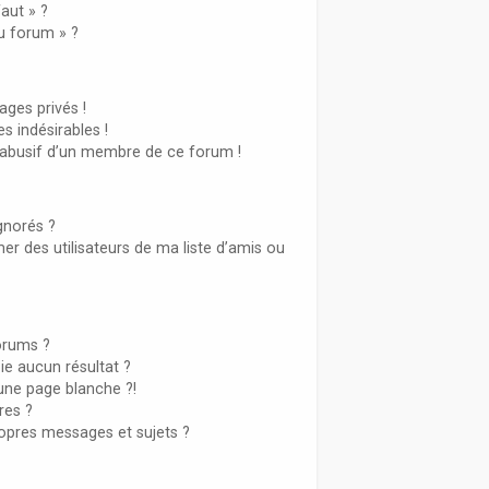
aut » ?
du forum » ?
ges privés !
s indésirables !
l abusif d’un membre de ce forum !
gnorés ?
r des utilisateurs de ma liste d’amis ou
orums ?
e aucun résultat ?
une page blanche ?!
es ?
opres messages et sujets ?