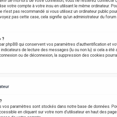
enir de moi
lors de votre connexion, vous ne resterez connecté 
lise votre compte à votre insu en utilisant le même ordinateur. P
Ce n’est pas recommandé si vous utilisez un ordinateur public pou
e voyez pas cette case, cela signifie qu’un administrateur du forum
» ?
ar phpBB qui conservent vos paramètres d’authentification et vot
s indicateurs de lecture des messages (lu ou non lu) si cela a été 
onnexion ou de déconnexion, la suppression des cookies pourrai
ateur
?
s vos paramètres sont stockés dans notre base de données. Pou
ccessible en cliquant sur votre nom d’utilisateur en haut des pag