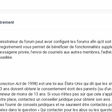
strement
inistrateur du forum peut avoir configuré les forums afin qu’il soi
nregistrement vous permet de bénéficier de fonctionnalités suppl
ssagerie privée, l’envoi de courriels aux autres membres, l’adhés
seillée.
rotection Act
de 1998) est une loi aux États-Unis qui dit que les si
ans doivent obtenir le consentement écrit des parents (ou d’un t
 mineur de moins de 13 ans. Si vous n’êtes pas sûr que cela s’ap
votre place, contactez un conseiller juridique pour obtenir son avi
as fournir de conseils juridiques et ne sauraient être contactés 
nées dans la question « Qui contacter pour les abus ou les questi