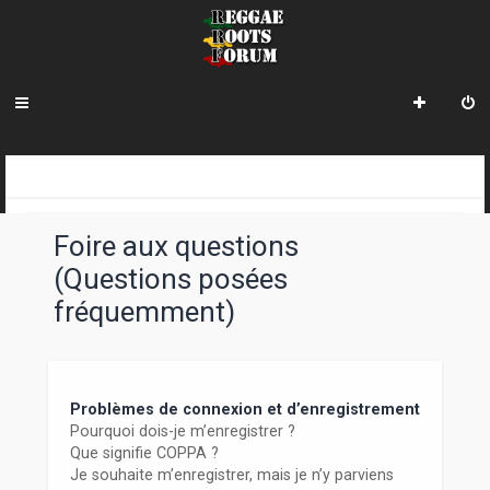
R
INDEX DU FORUM
e
Foire aux questions
c
(Questions posées
h
fréquemment)
e
r
c
Problèmes de connexion et d’enregistrement
h
Pourquoi dois-je m’enregistrer ?
Que signifie COPPA ?
e
Je souhaite m’enregistrer, mais je n’y parviens