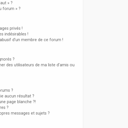
aut » ?
du forum » ?
ges privés !
s indésirables !
l abusif d’un membre de ce forum !
gnorés ?
r des utilisateurs de ma liste d’amis ou
orums ?
e aucun résultat ?
une page blanche ?!
es ?
opres messages et sujets ?