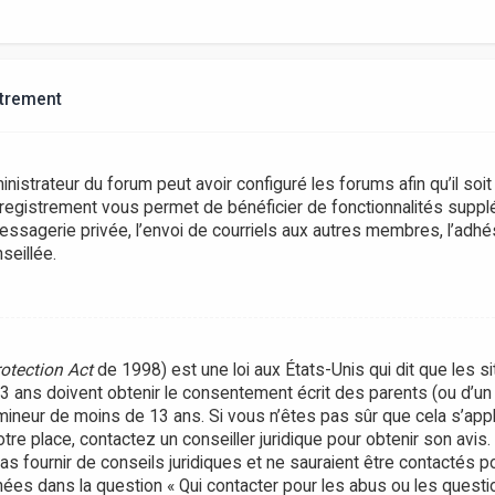
strement
inistrateur du forum peut avoir configuré les forums afin qu’il soi
nregistrement vous permet de bénéficier de fonctionnalités suppl
ssagerie privée, l’envoi de courriels aux autres membres, l’adhés
seillée.
rotection Act
de 1998) est une loi aux États-Unis qui dit que les si
ans doivent obtenir le consentement écrit des parents (ou d’un t
 mineur de moins de 13 ans. Si vous n’êtes pas sûr que cela s’ap
votre place, contactez un conseiller juridique pour obtenir son avi
as fournir de conseils juridiques et ne sauraient être contactés 
nées dans la question « Qui contacter pour les abus ou les questi