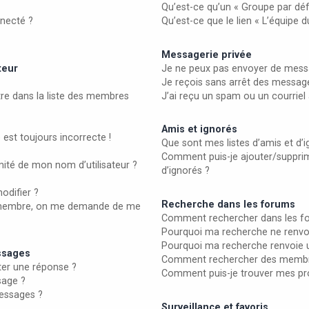
Qu’est-ce qu’un « Groupe par déf
necté ?
Qu’est-ce que le lien « L’équipe 
Messagerie privée
teur
Je ne peux pas envoyer de messa
Je reçois sans arrêt des message
 dans la liste des membres
J’ai reçu un spam ou un courrie
Amis et ignorés
 est toujours incorrecte !
Que sont mes listes d’amis et d’i
Comment puis-je ajouter/supprime
ité de mon nom d’utilisateur ?
d’ignorés ?
odifier ?
Recherche dans les forums
membre, on me demande de me
Comment rechercher dans les f
Pourquoi ma recherche ne renvoi
Pourquoi ma recherche renvoie 
essages
Comment rechercher des membr
er une réponse ?
Comment puis-je trouver mes pr
sage ?
essages ?
Surveillance et favoris