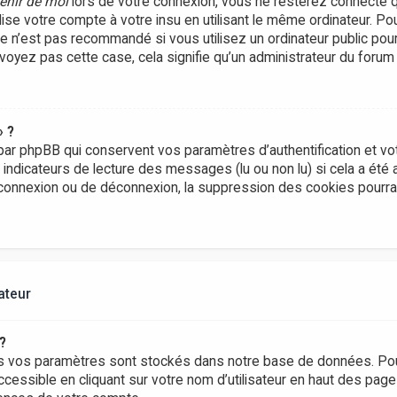
enir de moi
lors de votre connexion, vous ne resterez connecté 
lise votre compte à votre insu en utilisant le même ordinateur. P
Ce n’est pas recommandé si vous utilisez un ordinateur public pou
e voyez pas cette case, cela signifie qu’un administrateur du forum
» ?
ar phpBB qui conservent vos paramètres d’authentification et vot
s indicateurs de lecture des messages (lu ou non lu) si cela a été 
onnexion ou de déconnexion, la suppression des cookies pourrai
ateur
?
s vos paramètres sont stockés dans notre base de données. Pou
ccessible en cliquant sur votre nom d’utilisateur en haut des pag