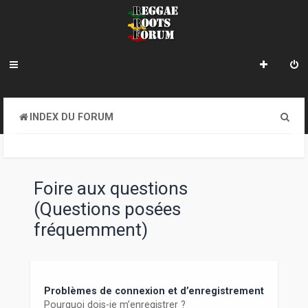
R
INDEX DU FORUM
e
c
h
Foire aux questions
e
(Questions posées
r
fréquemment)
c
h
e
Problèmes de connexion et d’enregistrement
Pourquoi dois-je m’enregistrer ?