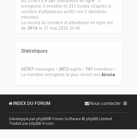
Au total il y a
247
utilisateurs en ligne : 0
enregistré, 0 invisible et 247 invités (d’après le
nombre d’utilisateurs actifs ces 5 dernières
minutes)
Le record du nombre d’utilisateurs en ligne est
de
3914
, le 31 mai 2026 20:46
Statistiques
62767
messages •
2872
sujets •
747
membres •
Le membre enregistré le plus récent est
Airone
.
INDEX DU FORUM
Nous contacter
Développé par
phpBB
® Forum Software © phpBB Limited
Traduit par
phpBB-fr.com