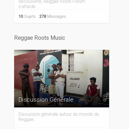
découverte, Reggae Roots Forum
s'attarde...
10
Sujets
278
Messages
Reggae Roots Music
Discussion Générale
Discussion générale autour du monde du
Reggae...