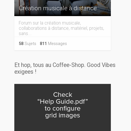
Création musicale à distance
Forum sur la création musicale,
collaborations à distance, matériel, projets,
sans...
58
Sujets
811
Messages
Et hop, tous au Coffee-Shop. Good Vibes
exigees !