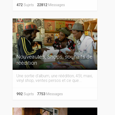
472
Sujets
22812
Messages
Nouveautés, Shops, souhaits de
réédition
Une sortie d'album, une réédition, 45t, maxi,
vinyl shop, ventes persos et ce que...
992
Sujets
7753
Messages