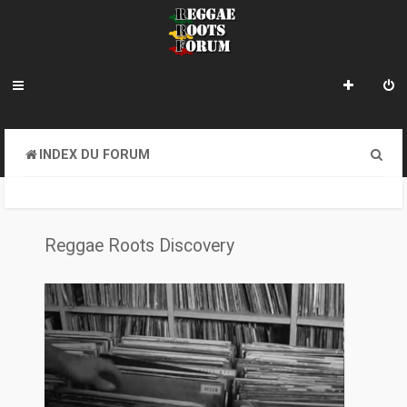
R
INDEX DU FORUM
e
c
h
Reggae Roots Discovery
e
r
c
h
e