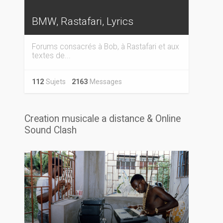
BMW, Rastafari, Lyrics
Forums consacrés à Bob, à Rastafari et aux
textes de...
112
Sujets
2163
Messages
Creation musicale a distance & Online
Sound Clash