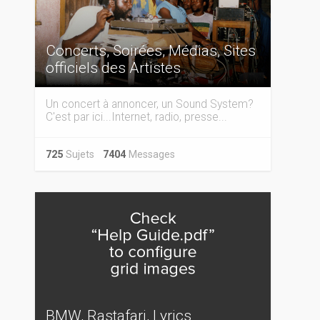
Concerts, Soirées, Médias, Sites
officiels des Artistes
Un concert à annoncer, un Sound System?
C'est par ici...Internet, radio, presse...
725
Sujets
7404
Messages
BMW, Rastafari, Lyrics