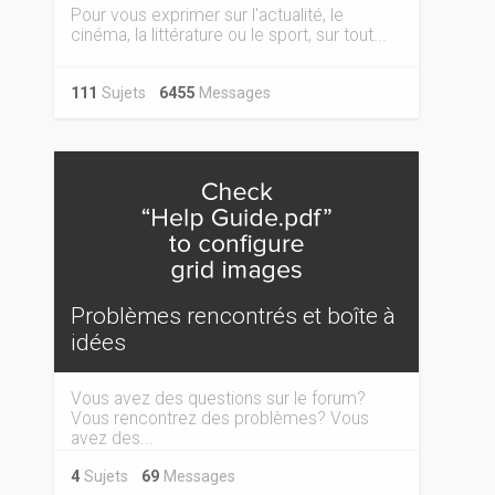
Pour vous exprimer sur l'actualité, le
cinéma, la littérature ou le sport, sur tout...
111
Sujets
6455
Messages
Problèmes rencontrés et boîte à
idées
Vous avez des questions sur le forum?
Vous rencontrez des problèmes? Vous
avez des...
4
Sujets
69
Messages