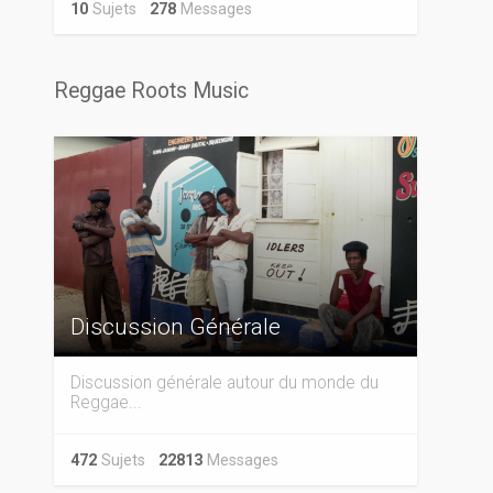
10
Sujets
278
Messages
Reggae Roots Music
Discussion Générale
Discussion générale autour du monde du
Reggae...
472
Sujets
22813
Messages