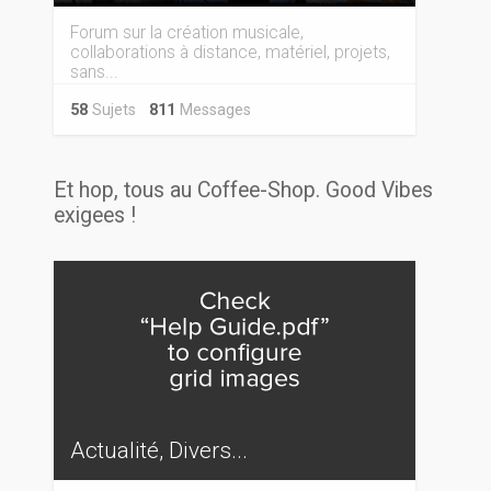
Forum sur la création musicale,
collaborations à distance, matériel, projets,
sans...
58
Sujets
811
Messages
Et hop, tous au Coffee-Shop. Good Vibes
exigees !
Actualité, Divers...