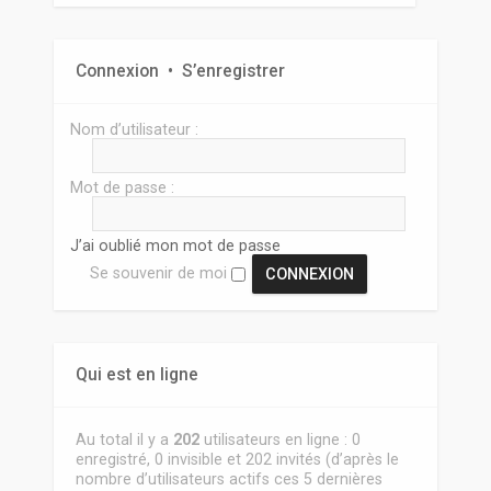
Connexion
•
S’enregistrer
Nom d’utilisateur :
Mot de passe :
J’ai oublié mon mot de passe
Se souvenir de moi
Qui est en ligne
Au total il y a
202
utilisateurs en ligne : 0
enregistré, 0 invisible et 202 invités (d’après le
nombre d’utilisateurs actifs ces 5 dernières