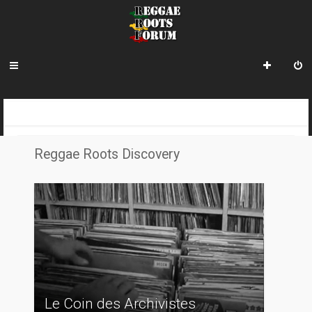
R
INDEX DU FORUM
e
Reggae Roots Discovery
c
h
e
r
c
h
e
Le Coin des Archivistes