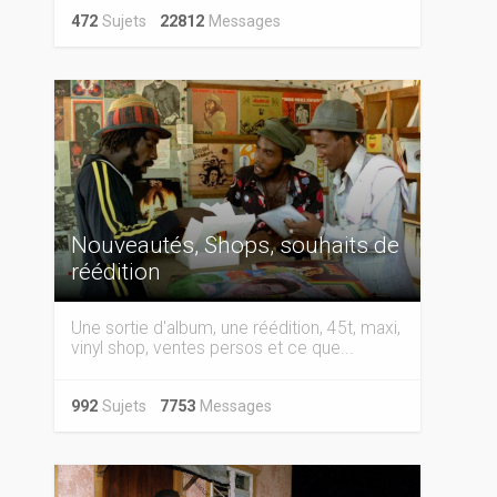
472
Sujets
22812
Messages
Nouveautés, Shops, souhaits de
réédition
Une sortie d'album, une réédition, 45t, maxi,
vinyl shop, ventes persos et ce que...
992
Sujets
7753
Messages