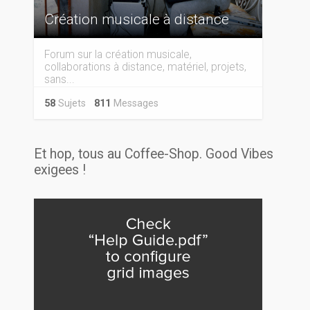
Création musicale à distance
Forum sur la création musicale,
collaborations à distance, matériel, projets,
sans...
58
Sujets
811
Messages
Et hop, tous au Coffee-Shop. Good Vibes
exigees !