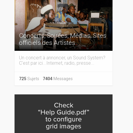
Concerts, Soirées, Médias, Sites
officiels des Artistes
Un concert à annoncer, un Sound System?
C'est par ici...Internet, radio, presse...
725
Sujets
7404
Messages