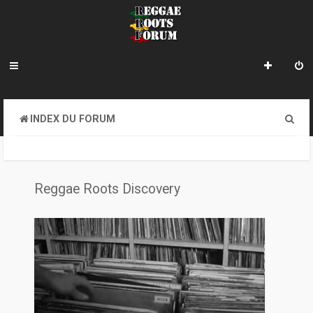
R
INDEX DU FORUM
e
c
h
Reggae Roots Discovery
e
r
c
h
e