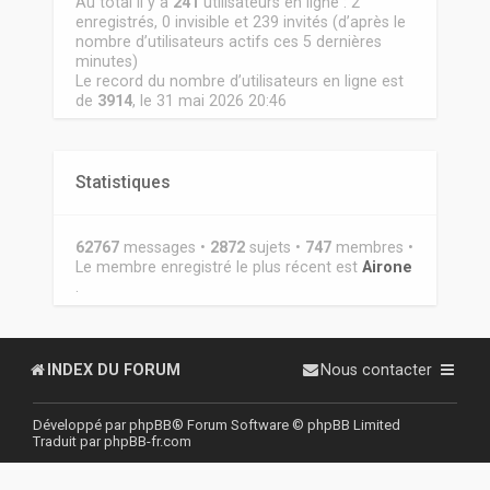
Au total il y a
241
utilisateurs en ligne : 2
enregistrés, 0 invisible et 239 invités (d’après le
nombre d’utilisateurs actifs ces 5 dernières
minutes)
Le record du nombre d’utilisateurs en ligne est
de
3914
, le 31 mai 2026 20:46
Statistiques
62767
messages •
2872
sujets •
747
membres •
Le membre enregistré le plus récent est
Airone
.
INDEX DU FORUM
Nous contacter
Développé par
phpBB
® Forum Software © phpBB Limited
Traduit par
phpBB-fr.com