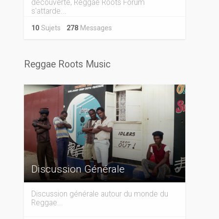
découverte, Reggae Roots Forum
s'attarde...
10
Sujets
278
Messages
Reggae Roots Music
Discussion Générale
Discussion générale autour du monde du
Reggae...