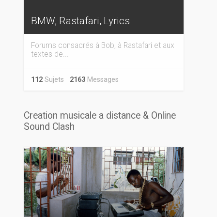
BMW, Rastafari, Lyrics
Forums consacrés à Bob, à Rastafari et aux
textes de...
112
Sujets
2163
Messages
Creation musicale a distance & Online
Sound Clash