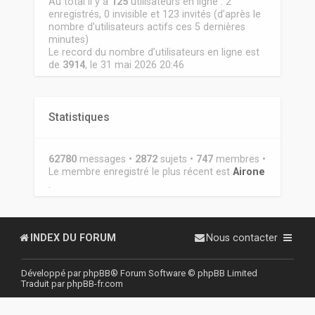
Au total il y a
125
utilisateurs en ligne : 2
enregistrés, 0 invisible et 123 invités (d’après le
nombre d’utilisateurs actifs ces 5 dernières
minutes)
Le record du nombre d’utilisateurs en ligne est
de
3914
, le 31 mai 2026 20:46
Statistiques
62780
messages •
2872
sujets •
747
membres •
Le membre enregistré le plus récent est
Airone
.
INDEX DU FORUM
Nous contacter
Développé par
phpBB
® Forum Software © phpBB Limited
Traduit par
phpBB-fr.com