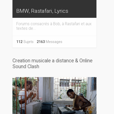
BMW, Rastafari, Lyrics
Forums consacrés à Bob, à Rastafari et aux
textes de...
112
Sujets
2163
Messages
Creation musicale a distance & Online
Sound Clash