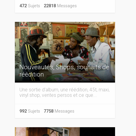
472
Sujets
22818
Messages
Nouveautés, Shops, souhaits de
réédition
Une sortie d'album, une réédition, 45t, maxi,
vinyl shop, ventes persos et ce que...
992
Sujets
7758
Messages