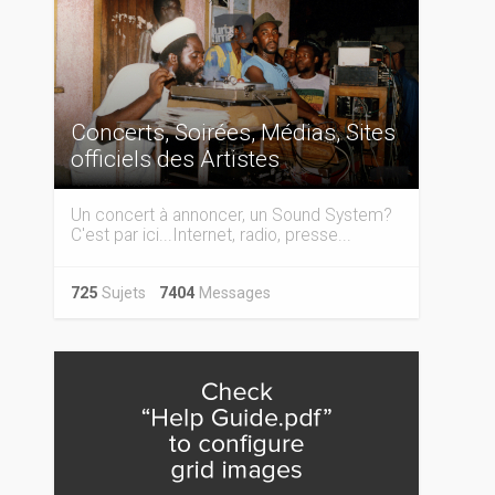
Concerts, Soirées, Médias, Sites
officiels des Artistes
Un concert à annoncer, un Sound System?
C'est par ici...Internet, radio, presse...
725
Sujets
7404
Messages