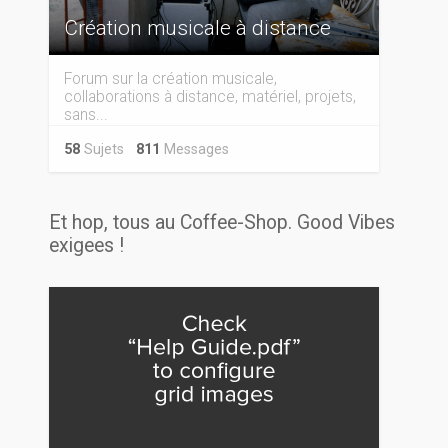
Création musicale à distance
Forum sur la création musicale,
collaborations à distance, matériel, projets,
sans...
58
Sujets
811
Messages
Et hop, tous au Coffee-Shop. Good Vibes
exigees !