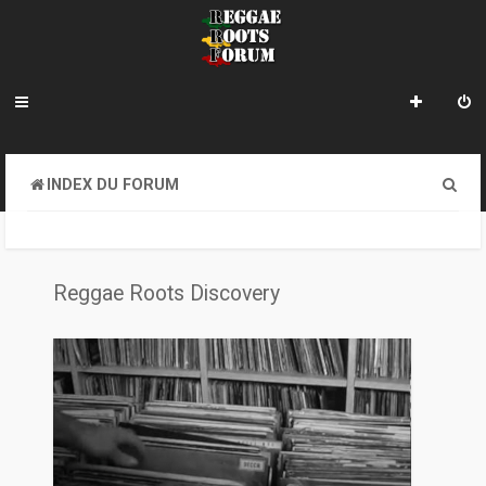
R
INDEX DU FORUM
e
c
h
Reggae Roots Discovery
e
r
c
h
e