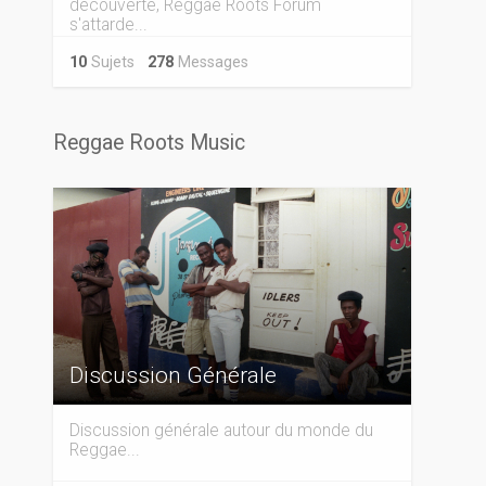
découverte, Reggae Roots Forum
s'attarde...
10
Sujets
278
Messages
Reggae Roots Music
Discussion Générale
Discussion générale autour du monde du
Reggae...