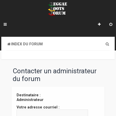
R
INDEX DU FORUM
e
c
h
Contacter un administrateur
e
du forum
r
c
Destinataire :
Administrateur
h
Votre adresse courriel :
e