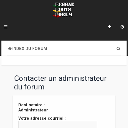
R
INDEX DU FORUM
e
c
h
Contacter un administrateur
e
du forum
r
c
Destinataire :
Administrateur
h
Votre adresse courriel :
e