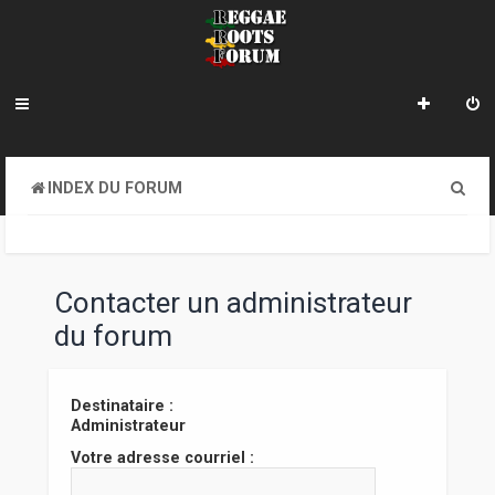
R
INDEX DU FORUM
e
c
h
Contacter un administrateur
e
du forum
r
c
Destinataire :
Administrateur
h
Votre adresse courriel :
e