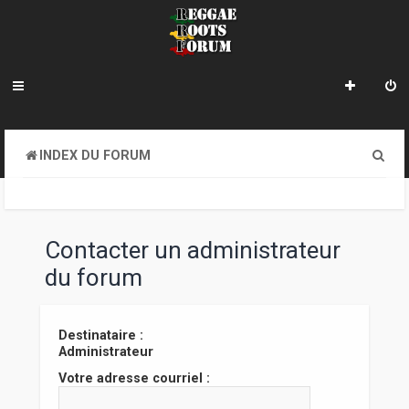
R
INDEX DU FORUM
e
c
h
Contacter un administrateur
e
du forum
r
c
Destinataire :
Administrateur
h
Votre adresse courriel :
e