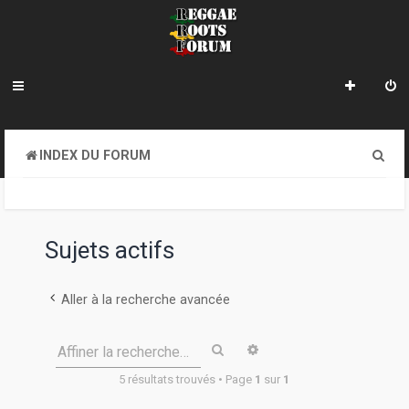
R
INDEX DU FORUM
e
c
h
Sujets actifs
e
r
Aller à la recherche avancée
c
Rechercher
Recherche avancée
Affiner la recherche…
h
5 résultats trouvés • Page
1
sur
1
e