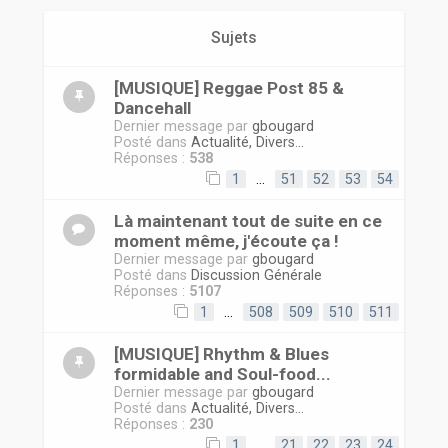
r
Sujets
[MUSIQUE] Reggae Post 85 &
Dancehall
Dernier message par
gbougard
Posté dans
Actualité, Divers...
Réponses :
538
1
…
51
52
53
54
Là maintenant tout de suite en ce
moment même, j'écoute ça !
Dernier message par
gbougard
Posté dans
Discussion Générale
Réponses :
5107
1
…
508
509
510
511
[MUSIQUE] Rhythm & Blues
formidable and Soul-food...
Dernier message par
gbougard
Posté dans
Actualité, Divers...
Réponses :
230
1
…
21
22
23
24