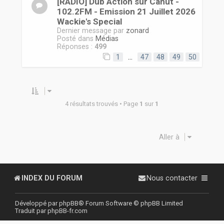
[RADIO] Dub Action sur Canut -
102.2FM - Emission 21 Juillet 2026
Wackie's Special
Dernier message par
zonard
Posté dans
Médias
Réponses :
499
1
…
47
48
49
50
4 résultats trouvés • Page
1
sur
1
Aller à
INDEX DU FORUM
Nous contacter
Développé par
phpBB
® Forum Software © phpBB Limited
Traduit par
phpBB-fr.com