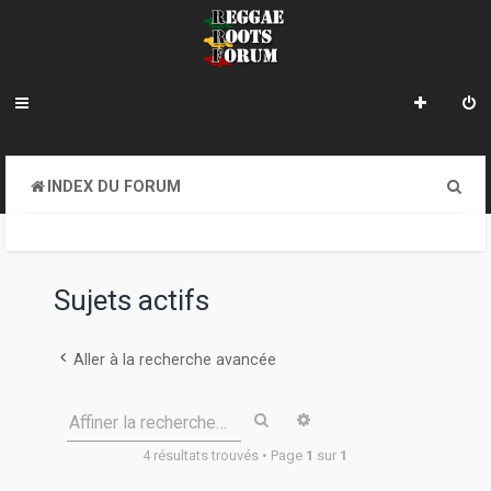
R
INDEX DU FORUM
e
c
h
Sujets actifs
e
r
Aller à la recherche avancée
c
Rechercher
Recherche avancée
Affiner la recherche…
h
4 résultats trouvés • Page
1
sur
1
e