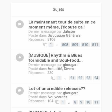
r
Sujets
Là maintenant tout de suite en ce
moment même, j'écoute ça !
Dernier message par
Jahson
Posté dans
Discussion Générale
Réponses :
5106
1
…
508
509
510
511
[MUSIQUE] Rhythm & Blues
formidable and Soul-food...
Dernier message par
gbougard
Posté dans
Actualité, Divers...
Réponses :
230
1
…
21
22
23
24
Lot of uncredible releases??
Dernier message par
gbougard
Posté dans
Nouveautés
Réponses :
104
1
…
8
9
10
11