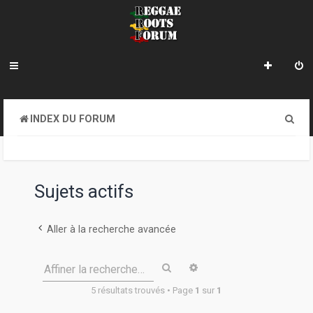
R
INDEX DU FORUM
e
c
h
Sujets actifs
e
r
Aller à la recherche avancée
c
Rechercher
Recherche avancée
Affiner la recherche…
h
5 résultats trouvés • Page
1
sur
1
e