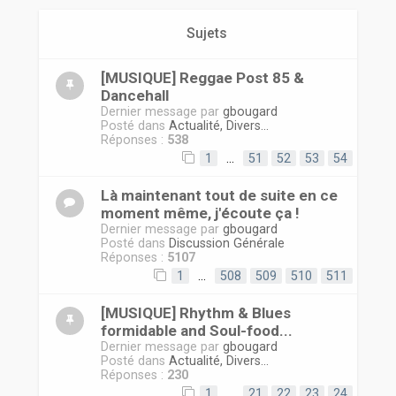
r
Sujets
[MUSIQUE] Reggae Post 85 &
Dancehall
Dernier message par
gbougard
Posté dans
Actualité, Divers...
Réponses :
538
1
…
51
52
53
54
Là maintenant tout de suite en ce
moment même, j'écoute ça !
Dernier message par
gbougard
Posté dans
Discussion Générale
Réponses :
5107
1
…
508
509
510
511
[MUSIQUE] Rhythm & Blues
formidable and Soul-food...
Dernier message par
gbougard
Posté dans
Actualité, Divers...
Réponses :
230
1
…
21
22
23
24