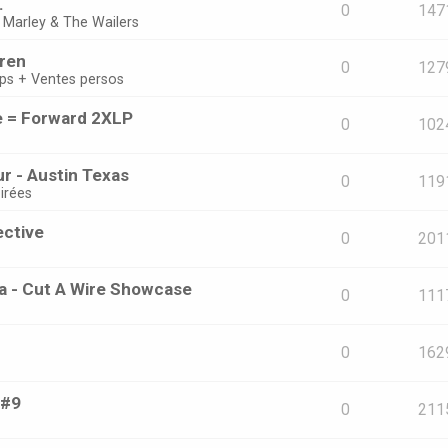
.
0
147
 Marley & The Wailers
oren
0
127
ps + Ventes persos
e = Forward 2XLP
0
102
r - Austin Texas
0
119
irées
ective
0
201
ta - Cut A Wire Showcase
0
111
0
162
 #9
0
211