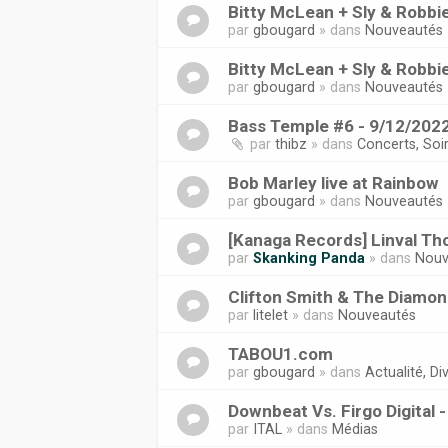
Bitty McLean + Sly & Robbi
par
gbougard
» dans
Nouveautés
Bitty McLean + Sly & Robbi
par
gbougard
» dans
Nouveautés
Bass Temple #6 - 9/12/2022
par
thibz
» dans
Concerts, Soi
Bob Marley live at Rainbow
par
gbougard
» dans
Nouveautés
[Kanaga Records] Linval Tho
par
Skanking Panda
» dans
Nouv
Clifton Smith & The Diamond
par
litelet
» dans
Nouveautés
TABOU1.com
par
gbougard
» dans
Actualité, Div
Downbeat Vs. Firgo Digital 
par
ITAL
» dans
Médias