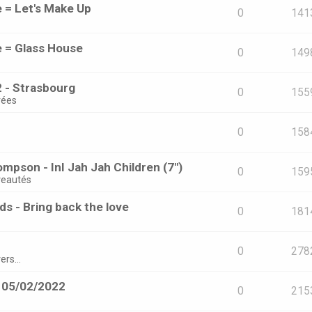
e = Let's Make Up
0
141
e = Glass House
0
149
 - Strasbourg
0
155
rées
0
158
mpson - InI Jah Jah Children (7")
0
159
eautés
s - Bring back the love
0
181
0
278
ers...
- 05/02/2022
0
215