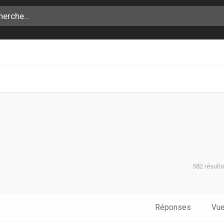
582 résult
che avancée
Réponses
Vu