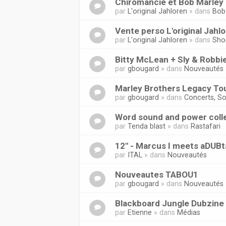
Chiromancie et Bob Marley 
par
L'original Jahloren
» dans
Bob
Vente perso L'original Jahl
par
L'original Jahloren
» dans
Sho
Bitty McLean + Sly & Robbi
par
gbougard
» dans
Nouveautés
Marley Brothers Legacy Tou
par
gbougard
» dans
Concerts, So
Word sound and power coll
par
Tenda blast
» dans
Rastafari
12'' - Marcus I meets aDUB
par
ITAL
» dans
Nouveautés
Nouveautes TABOU1
par
gbougard
» dans
Nouveautés
Blackboard Jungle Dubzine
par
Etienne
» dans
Médias