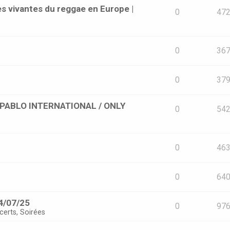
s vivantes du reggae en Europe |
0
47
0
36
0
37
 [PABLO INTERNATIONAL / ONLY
0
54
0
46
0
64
4/07/25
0
97
certs, Soirées