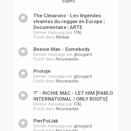
r
Sujets
The Cimarons - Les légendes
vivantes du reggae en Europe |
Documentaire | ARTE
Dernier message par
ITAL
Posté dans
Médias
Beenie Man - Somebody
Dernier message par
gbougard
Posté dans
Nouveautés
Protoje
Dernier message par
gbougard
Posté dans
Nouveautés
7" - RICHIE MAC - LET HIM [PABLO
INTERNATIONAL / ONLY ROOTS]
Dernier message par
ITAL
Posté dans
Nouveautés
PierPolJak
Dernier message par
gbougard
Posté dans
Nouveautés