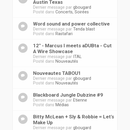
Austin Texas
Dernier message par
gbougard
Posté dans
Concerts, Soirées
Word sound and power collective
Dernier message par
Tenda blast
Posté dans
Rastafari
12'' - Marcus I meets aDUBta - Cut
A Wire Showcase
Dernier message par
ITAL
Posté dans
Nouveautés
Nouveautes TABOU1
Dernier message par
gbougard
Posté dans
Nouveautés
Blackboard Jungle Dubzine #9
Dernier message par
Etienne
Posté dans
Médias
Bitty McLean + Sly & Robbie = Let's
Make Up
Dernier message par
gbougard