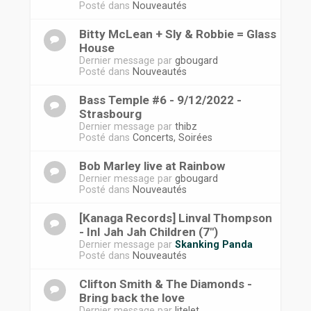
Posté dans
Nouveautés
Bitty McLean + Sly & Robbie = Glass
House
Dernier message par
gbougard
Posté dans
Nouveautés
Bass Temple #6 - 9/12/2022 -
Strasbourg
Dernier message par
thibz
Posté dans
Concerts, Soirées
Bob Marley live at Rainbow
Dernier message par
gbougard
Posté dans
Nouveautés
[Kanaga Records] Linval Thompson
- InI Jah Jah Children (7")
Dernier message par
Skanking Panda
Posté dans
Nouveautés
Clifton Smith & The Diamonds -
Bring back the love
Dernier message par
litelet