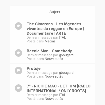
r
Sujets
The Cimarons - Les légendes
vivantes du reggae en Europe |
Documentaire | ARTE
Dernier message par
ITAL
Posté dans
Médias
Beenie Man - Somebody
Dernier message par
gbougard
Posté dans
Nouveautés
Protoje
Dernier message par
gbougard
Posté dans
Nouveautés
7" - RICHIE MAC - LET HIM [PABLO
INTERNATIONAL / ONLY ROOTS]
Dernier message par
ITAL
Posté dans
Nouveautés