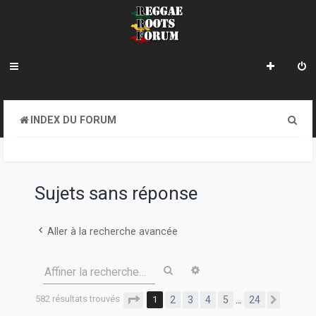
R
INDEX DU FORUM
e
c
h
Sujets sans réponse
e
r
Aller à la recherche avancée
c
Rechercher
Recherche avancée
Affiner la recherche…
h
e
582 résultats trouvés
Page
1
sur
24
1
2
3
4
5
24
…
Suivan