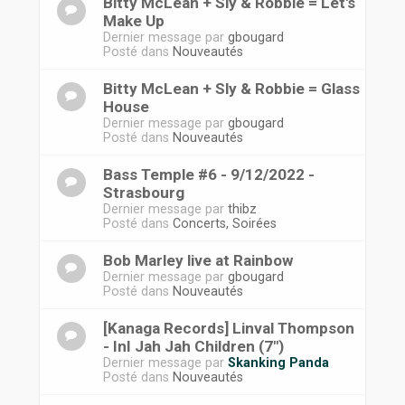
Bitty McLean + Sly & Robbie = Let's
Make Up
Dernier message par
gbougard
Posté dans
Nouveautés
Bitty McLean + Sly & Robbie = Glass
House
Dernier message par
gbougard
Posté dans
Nouveautés
Bass Temple #6 - 9/12/2022 -
Strasbourg
Dernier message par
thibz
Posté dans
Concerts, Soirées
Bob Marley live at Rainbow
Dernier message par
gbougard
Posté dans
Nouveautés
[Kanaga Records] Linval Thompson
- InI Jah Jah Children (7")
Dernier message par
Skanking Panda
Posté dans
Nouveautés