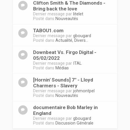
Clifton Smith & The Diamonds -
Bring back the love
Dernier message par
litelet
Posté dans
Nouveautés
TABOU1.com
Dernier message par
gbougard
Posté dans
Actualité, Divers...
Downbeat Vs. Firgo Digital -
05/02/2022
Dernier message par
ITAL
Posté dans
Médias
[Hornin' Sounds] 7" - Lloyd
Charmers - Slavery
Dernier message par
johmontpel
Posté dans
Nouveautés
documentaire Bob Marley in
England
Dernier message par
gbougard
Posté dans
Discussion Générale