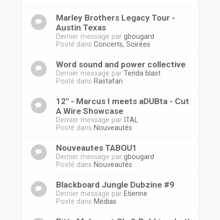
Marley Brothers Legacy Tour -
Austin Texas
Dernier message par
gbougard
Posté dans
Concerts, Soirées
Word sound and power collective
Dernier message par
Tenda blast
Posté dans
Rastafari
12'' - Marcus I meets aDUBta - Cut
A Wire Showcase
Dernier message par
ITAL
Posté dans
Nouveautés
Nouveautes TABOU1
Dernier message par
gbougard
Posté dans
Nouveautés
Blackboard Jungle Dubzine #9
Dernier message par
Etienne
Posté dans
Médias