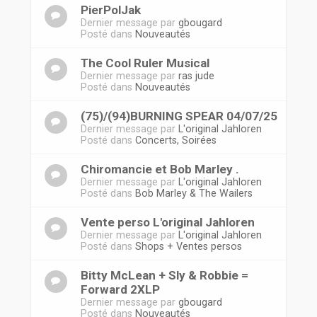
PierPolJak
Dernier message par
gbougard
Posté dans
Nouveautés
The Cool Ruler Musical
Dernier message par
ras jude
Posté dans
Nouveautés
(75)/(94)BURNING SPEAR 04/07/25
Dernier message par
L'original Jahloren
Posté dans
Concerts, Soirées
Chiromancie et Bob Marley .
Dernier message par
L'original Jahloren
Posté dans
Bob Marley & The Wailers
Vente perso L'original Jahloren
Dernier message par
L'original Jahloren
Posté dans
Shops + Ventes persos
Bitty McLean + Sly & Robbie =
Forward 2XLP
Dernier message par
gbougard
Posté dans
Nouveautés