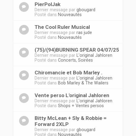
PierPolJak
Dernier message par
gbougard
Posté dans
Nouveautés
The Cool Ruler Musical
Dernier message par
ras jude
Posté dans
Nouveautés
(75)/(94)BURNING SPEAR 04/07/25
Dernier message par
L'original Jahloren
Posté dans
Concerts, Soirées
Chiromancie et Bob Marley .
Dernier message par
L'original Jahloren
Posté dans
Bob Marley & The Wailers
Vente perso L'original Jahloren
Dernier message par
L'original Jahloren
Posté dans
Shops + Ventes persos
Bitty McLean + Sly & Robbie =
Forward 2XLP
Dernier message par
gbougard
Posté dans
Nouveautés