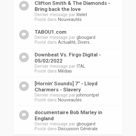
Clifton Smith & The Diamonds -
Bring back the love
Dernier message par
litelet
Posté dans
Nouveautés
TABOU1.com
Dernier message par
gbougard
Posté dans
Actualité, Divers...
Downbeat Vs. Firgo Digital -
05/02/2022
Dernier message par
ITAL
Posté dans
Médias
[Hornin' Sounds] 7" - Lloyd
Charmers - Slavery
Dernier message par
johmontpel
Posté dans
Nouveautés
documentaire Bob Marley in
England
Dernier message par
gbougard
Posté dans
Discussion Générale