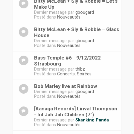
Bitty McLean + Sly & Robbie = Let's
Make Up
Dernier message par
gbougard
Posté dans
Nouveautés
Bitty McLean + Sly & Robbie = Glass
House
Dernier message par
gbougard
Posté dans
Nouveautés
Bass Temple #6 - 9/12/2022 -
Strasbourg
Dernier message par
thibz
Posté dans
Concerts, Soirées
Bob Marley live at Rainbow
Dernier message par
gbougard
Posté dans
Nouveautés
[Kanaga Records] Linval Thompson
- InI Jah Jah Children (7")
Dernier message par
Skanking Panda
Posté dans
Nouveautés