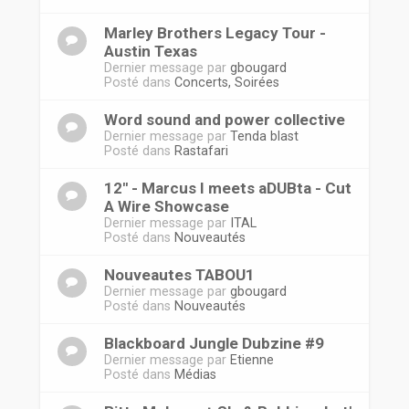
Marley Brothers Legacy Tour -
Austin Texas
Dernier message par
gbougard
Posté dans
Concerts, Soirées
Word sound and power collective
Dernier message par
Tenda blast
Posté dans
Rastafari
12'' - Marcus I meets aDUBta - Cut
A Wire Showcase
Dernier message par
ITAL
Posté dans
Nouveautés
Nouveautes TABOU1
Dernier message par
gbougard
Posté dans
Nouveautés
Blackboard Jungle Dubzine #9
Dernier message par
Etienne
Posté dans
Médias