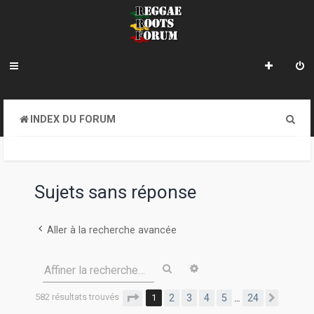
R
INDEX DU FORUM
e
c
h
Sujets sans réponse
e
r
Aller à la recherche avancée
c
Rechercher
Recherche avancée
Affiner la recherche…
h
e
582 résultats trouvés
Page
1
sur
24
1
2
3
4
5
24
…
Suivan