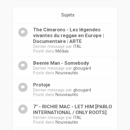
r
Sujets
The Cimarons - Les légendes
vivantes du reggae en Europe |
Documentaire | ARTE
Dernier message par
ITAL
Posté dans
Médias
Beenie Man - Somebody
Dernier message par
gbougard
Posté dans
Nouveautés
Protoje
Dernier message par
gbougard
Posté dans
Nouveautés
7" - RICHIE MAC - LET HIM [PABLO
INTERNATIONAL / ONLY ROOTS]
Dernier message par
ITAL
Posté dans
Nouveautés