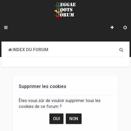
R
INDEX DU FORUM
e
c
h
e
Supprimer les cookies
r
Êtes-vous sûr de vouloir supprimer tous les
c
cookies de ce forum ?
h
e