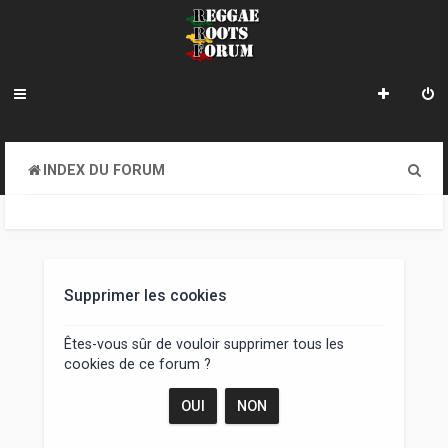
R
INDEX DU FORUM
e
c
h
e
Supprimer les cookies
r
Êtes-vous sûr de vouloir supprimer tous les
c
cookies de ce forum ?
h
e