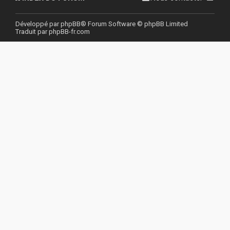
r
Développé par
phpBB
® Forum Software © phpBB Limited
Traduit par
phpBB-fr.com