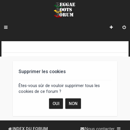
R
INDEX DU FORUM
e
c
Supprimer les cookies
h
e
Êtes-vous sûr de vouloir supprimer tous les
cookies de ce forum ?
r
c
h
e
INDEX DU FORUM
Nous contacter