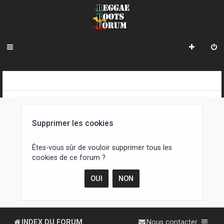
R
INDEX DU FORUM
e
c
Supprimer les cookies
h
e
Êtes-vous sûr de vouloir supprimer tous les
cookies de ce forum ?
r
c
h
e
INDEX DU FORUM
Nous contacter