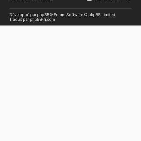
r
Développé par
phpBB
® Forum Software © phpBB Limited
Traduit par
phpBB-fr.com