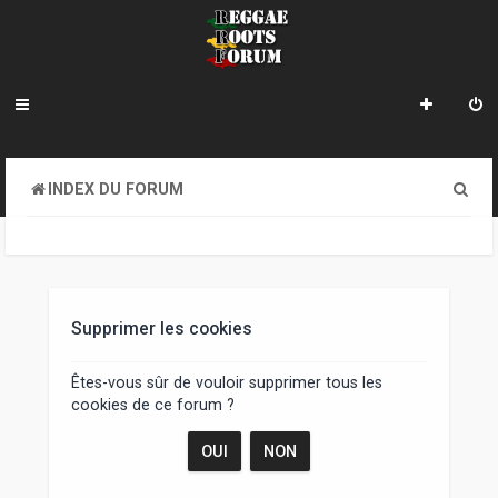
R
INDEX DU FORUM
e
c
h
e
Supprimer les cookies
r
Êtes-vous sûr de vouloir supprimer tous les
c
cookies de ce forum ?
h
e